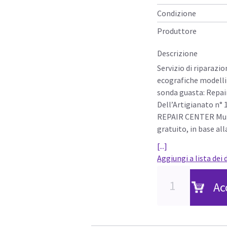
Condizione
Produttore
Descrizione
Servizio di riparazi
ecografiche modelli
sonda guasta: Repai
Dell’Artigianato n° 
REPAIR CENTER Mulet
gratuito, in base al
[...]
Aggiungi a lista dei 
Ac