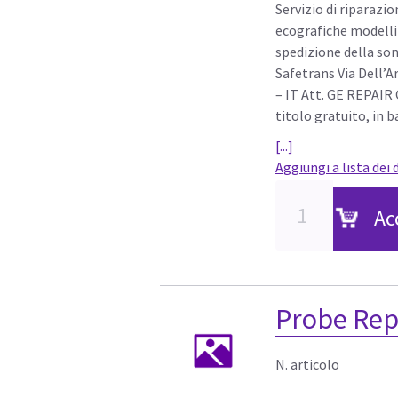
Servizio di riparazi
ecografiche modelli
spedizione della so
Safetrans Via Dell’A
– IT Att. GE REPAIR
titolo gratuito, in 
[...]
Aggiungi a lista dei 
Ac
Probe Rep
N. articolo