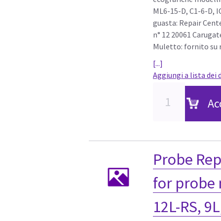
ML6-15-D, C1-6-D, I
guasta: Repair Cente
n° 12 20061 Carugat
Muletto: fornito su r
[...]
Aggiungi a lista dei 
Ac
Probe Rep
for probe 
12L-RS, 9L