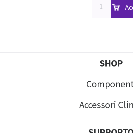
Ac
SHOP
Component
Accessori Clin
SUPPORT