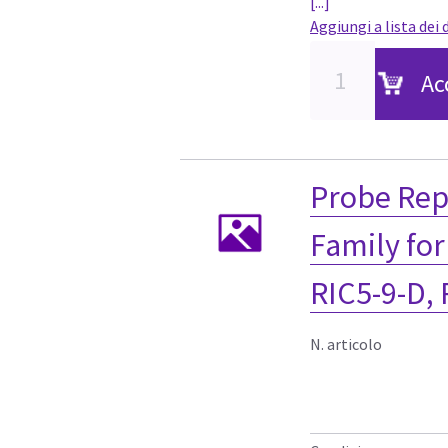
[...]
Aggiungi a lista dei 
Ac
Probe Rep
Family for
RIC5-9-D,
N. articolo