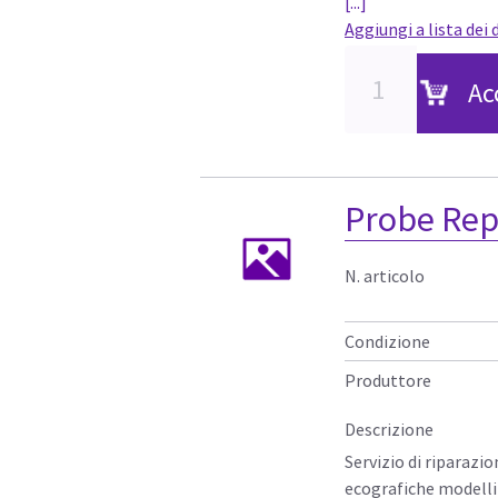
[...]
Aggiungi a lista dei 
Ac
Probe Rep
N. articolo
Condizione
Produttore
Descrizione
Servizio di riparazi
ecografiche modelli