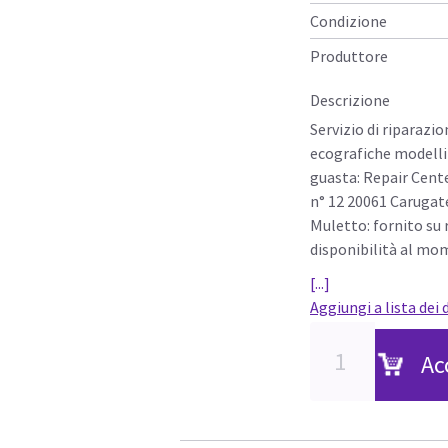
Condizione
Produttore
Descrizione
Servizio di riparazi
ecografiche modelli
guasta: Repair Cente
n° 12 20061 Carugat
Muletto: fornito su r
disponibilità al mom
[...]
Aggiungi a lista dei 
Ac