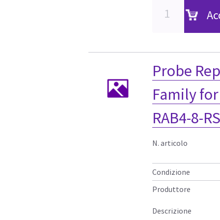
Ac
Probe Rep
Family fo
RAB4-8-R
N. articolo
Condizione
Produttore
Descrizione