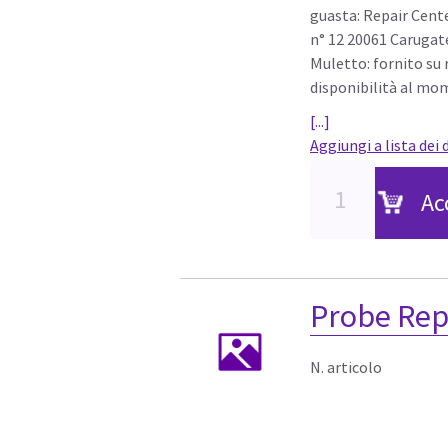
guasta: Repair Cente
n° 12 20061 Carugat
Muletto: fornito su r
disponibilità al mom
[...]
Aggiungi a lista dei 
Ac
Probe Rep
N. articolo