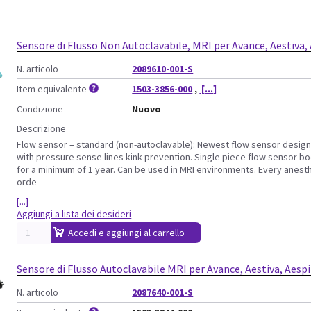
Sensore di Flusso Non Autoclavabile, MRI per Avance, Aestiva, 
N. articolo
2089610-001-S
Item equivalente
1503-3856-000
,
[...]
Condizione
Nuovo
Descrizione
Flow sensor – standard (non-autoclavable): Newest flow sensor design
with pressure sense lines kink prevention. Single piece flow sensor body
for a minimum of 1 year. Can be used in MRI environments. Every anes
orde
[...]
Aggiungi a lista dei desideri
Accedi e aggiungi al carrello
Sensore di Flusso Autoclavabile MRI per Avance, Aestiva, Aespir
N. articolo
2087640-001-S