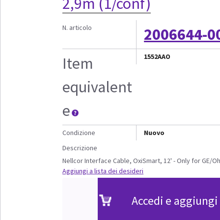
2,9m (1/conf)
N. articolo
2006644-0
1552AAO
Item
equivalent
e
Condizione
Nuovo
Descrizione
Nellcor Interface Cable, OxiSmart, 12' - Only for GE
Aggiungi a lista dei desideri
Accedi e aggiungi 