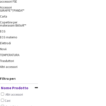
accessori FSE
Accessori
GIRAFFE™/PANDA™
Carta
Copertine per
materassini BiliSoft™
ECG
ECG materno
Elettrodi
Novii
TEMPERATURA
Trasduttori
Altri accessori
Filtra per:
Nome Prodotto
Altri accessori
Cavi