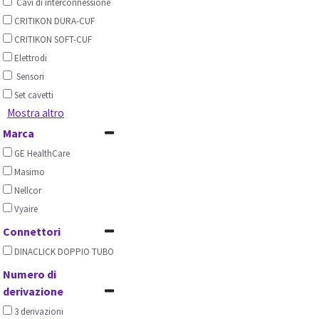
Cavi di interconnessione
CRITIKON DURA-CUF
CRITIKON SOFT-CUF
Elettrodi
Sensori
Set cavetti
Mostra altro
Marca
GE HealthCare
Masimo
Nellcor
Vyaire
Connettori
DINACLICK DOPPIO TUBO
Numero di
derivazione
3 derivazioni