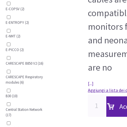
E-COPSV (2)
compatibl
E-ENTROPY (2)
monitors f
E-NMT (2)
and neona
E-PICCO (2)
measureme
CARESCAPE B850 V2 (16)
are no
CARESCAPE Respiratory
modules (6)
[...]
Aggiungi a lista dei 
B30 (10)
Ac
Central Station Network
(17)