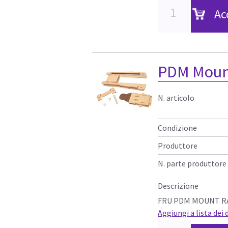
Ac
PDM Mount
N. articolo
Condizione
Produttore
N. parte produttore
Descrizione
FRU PDM MOUNT RA
Aggiungi a lista dei 