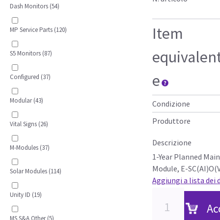
Dash Monitors (54)
Item
MP Service Parts (120)
equivalen
S5 Monitors (87)
e
Configured (37)
Modular (43)
Condizione
Produttore
Vital Signs (26)
Descrizione
M-Modules (37)
1-Year Planned Mai
Module, E-SC(AI)O(V
Solar Modules (114)
Aggiungi a lista dei 
Unity ID (19)
Ac
MS S&A Other (5)