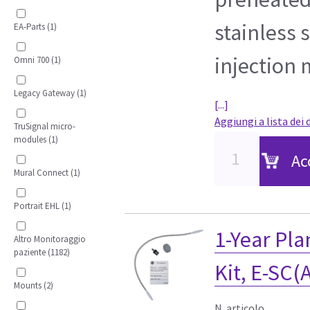
stainless s
EA-Parts (1)
injection
Omni 700 (1)
Legacy Gateway (1)
[...]
Aggiungi a lista dei 
TruSignal micro-
modules (1)
Ac
Mural Connect (1)
Portrait EHL (1)
1-Year Pl
Altro Monitoraggio
paziente (1182)
Kit, E-SC(
Mounts (2)
N. articolo