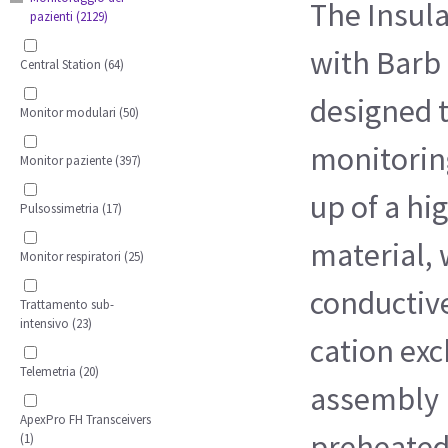
The Insul
pazienti (2129)
with Barb F
Central Station (64)
designed t
Monitor modulari (50)
monitorin
Monitor paziente (397)
up of a hi
Pulsossimetria (17)
material, 
Monitor respiratori (25)
conductive
Trattamento sub-
intensivo (23)
cation ex
Telemetria (20)
assembly 
ApexPro FH Transceivers
preheated
(1)