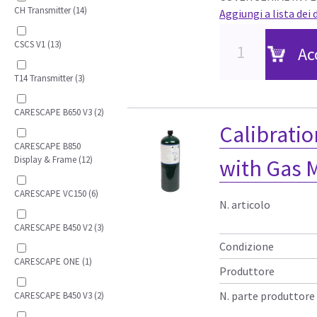
CH Transmitter (14)
Aggiungi a lista dei 
CSCS V1 (13)
Ac
T14 Transmitter (3)
CARESCAPE B650 V3 (2)
Calibratio
CARESCAPE B850
Display & Frame (12)
with Gas 
CARESCAPE VC150 (6)
N. articolo
CARESCAPE B450 V2 (3)
Condizione
CARESCAPE ONE (1)
Produttore
N. parte produttore
CARESCAPE B450 V3 (2)