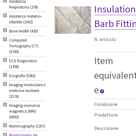
Assistenza
Insulatio
Respiratoria (278)
Assistenza materno-
Barb Fitti
infantile (1502)
Bone Health (435)
N. articolo
Computed
Tomography (CT)
(5749)
Item
ECG Diagnostico
(1358)
equivalen
Ecografia (5282)
Imaging molecolare e
e
medicina nucleare
(2174)
Condizione
Imaging risonanza
magnetica (MRI)
Produttore
(6093)
Mammography (1397)
Descrizione
Monitoraggio dei