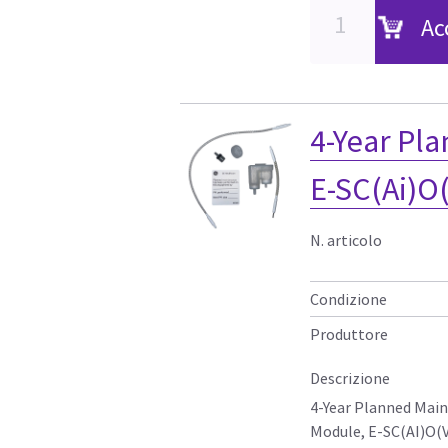
Ac
4-Year Pl
E-SC(Ai)O
N. articolo
Condizione
Produttore
Descrizione
4-Year Planned Mai
Module, E-SC(AI)O(V