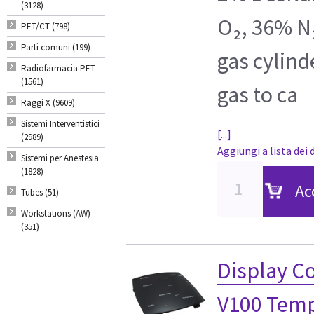
(3128)
O₂, 36% N
PET/CT (798)
Parti comuni (199)
gas cylind
Radiofarmacia PET
(1561)
gas to ca
Raggi X (9609)
Sistemi Interventistici
[...]
(2989)
Aggiungi a lista dei 
Sistemi per Anestesia
(1828)
Ac
Tubes (51)
Workstations (AW)
(351)
Display 
V100 Temp