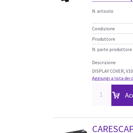
N. articolo
Condizione
Produttore
N. parte produttore
Descrizione
DISPLAY COVER, V1
Aggiungi a lista dei 
Ac
CARESCAP