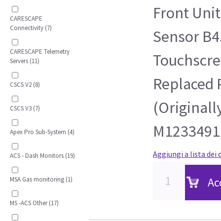
Front Uni
CARESCAPE
Connectivity (7)
Sensor B45
CARESCAPE Telemetry
Touchscre
Servers (11)
Replaced 
CSCS V2 (8)
(Originall
CSCS V3 (7)
M1233491
Apex Pro Sub-System (4)
Aggiungi a lista dei 
ACS - Dash Monitors (19)
Ac
MSA Gas monitoring (1)
MS -ACS Other (17)