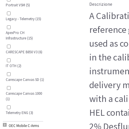
Descrizione
Portrait VSM (5)
A Calibrat
Legacy - Telemetry (15)
reference 
ApexPro CH
Infrastructure (15)
used as c
CARESCAPE B850 V3 (6)
in the cali
IT OTH (2)
instrumen
Carescape Canvas SD (1)
delivery 
Carescape Canvas 1000
with a cal
(1)
HEL contai
Telemetry ENG (3)
2% Desflu
OEC Mobile C-Arms