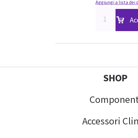
Aggiungi a lista dei 
Ac
SHOP
Component
Accessori Clin