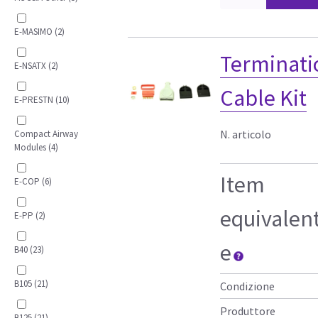
E-MASIMO (2)
Terminati
E-NSATX (2)
Cable Kit
E-PRESTN (10)
N. articolo
Compact Airway
Modules (4)
Item
E-COP (6)
equivalen
E-PP (2)
e
B40 (23)
B105 (21)
Condizione
Produttore
B125 (21)