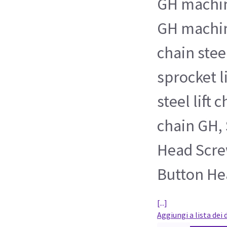
GH machin
GH machine
chain stee
sprocket l
steel lift 
chain GH,
Head Scre
Button He
[...]
Aggiungi a lista dei 