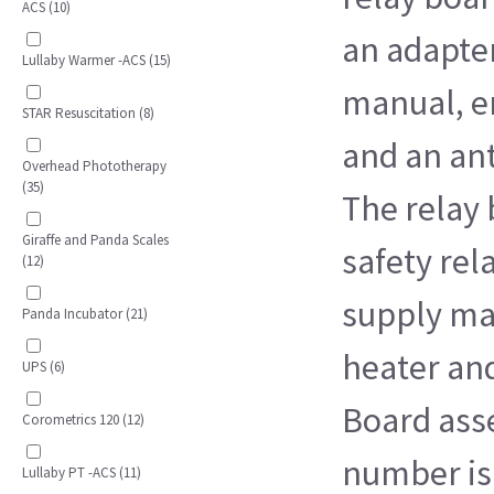
ACS (10)
an adapter
Lullaby Warmer -ACS (15)
manual, e
STAR Resuscitation (8)
and an ant
Overhead Phototherapy
(35)
The relay 
Giraffe and Panda Scales
safety rel
(12)
supply ma
Panda Incubator (21)
heater and
UPS (6)
Board ass
Corometrics 120 (12)
number is
Lullaby PT -ACS (11)