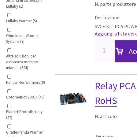
Sistema di fototerapia
N. parte produttore
Lullaby (1)
Descrizione
Lullaby Warmer (5)
SVCE KIT PCA POW
Aggiungi a lista dei 
Ohio Infant Warmer
Systems (7)
Ac
Altre soluzioni per
assistenza materno-
infantile (524)
Panda iRes Warmers (8)
Relay PCA 
Corometrics 250CX (45)
RoHS
Blanket Phototherapy
N. articolo
(47)
Giraffe/Panda Warmer