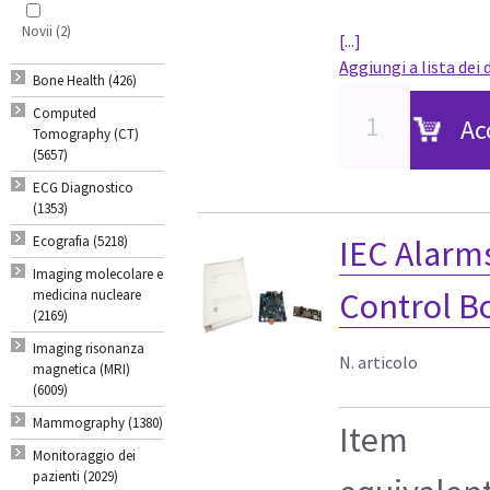
Novii (2)
[...]
Aggiungi a lista dei 
Bone Health (426)
Computed
Ac
Tomography (CT)
(5657)
ECG Diagnostico
(1353)
Ecografia (5218)
IEC Alarm
Imaging molecolare e
Control B
medicina nucleare
(2169)
Imaging risonanza
N. articolo
magnetica (MRI)
(6009)
Mammography (1380)
Item
Monitoraggio dei
pazienti (2029)