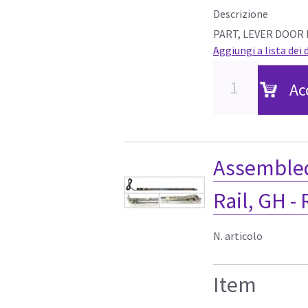
Descrizione
PART, LEVER DOOR L
Aggiungi a lista dei 
Ac
Assembled
Rail, GH -
N. articolo
Item