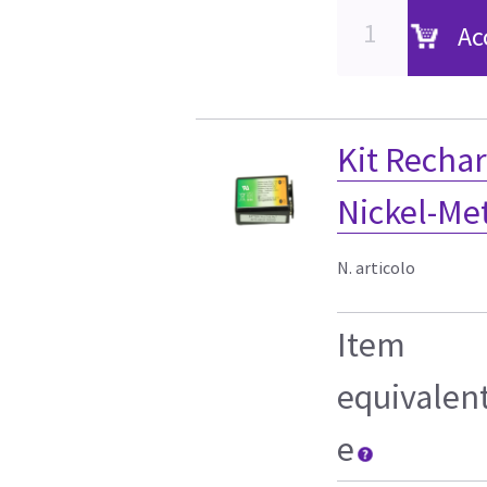
Ac
Kit Recha
Nickel-Met
N. articolo
Item
equivalen
e