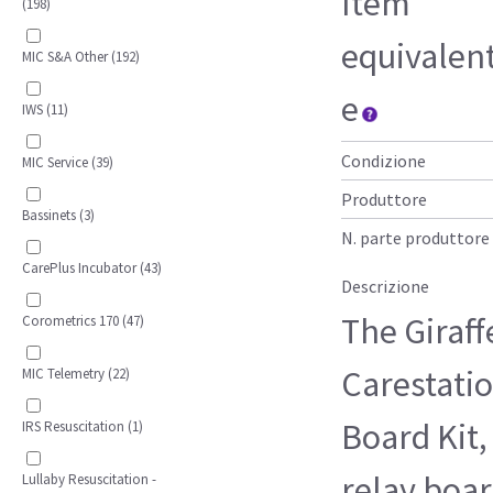
Item
(198)
equivalen
MIC S&A Other (192)
e
IWS (11)
Condizione
MIC Service (39)
Produttore
Bassinets (3)
N. parte produttore
CarePlus Incubator (43)
Descrizione
The Giraf
Corometrics 170 (47)
Carestatio
MIC Telemetry (22)
Board Kit,
IRS Resuscitation (1)
relay boa
Lullaby Resuscitation -