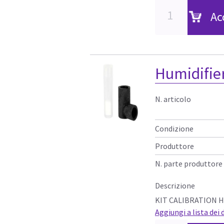
Ac
Humidifier
N. articolo
Condizione
Produttore
N. parte produttore
Descrizione
KIT CALIBRATION H
Aggiungi a lista dei 