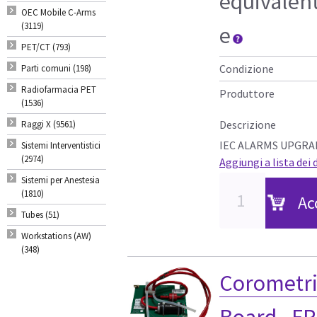
equivalen
OEC Mobile C-Arms
(3119)
e
PET/CT (793)
Condizione
Parti comuni (198)
Radiofarmacia PET
Produttore
(1536)
Descrizione
Raggi X (9561)
IEC ALARMS UPGRA
Sistemi Interventistici
(2974)
Aggiungi a lista dei 
Sistemi per Anestesia
(1810)
Ac
Tubes (51)
Workstations (AW)
(348)
Corometri
Board - F