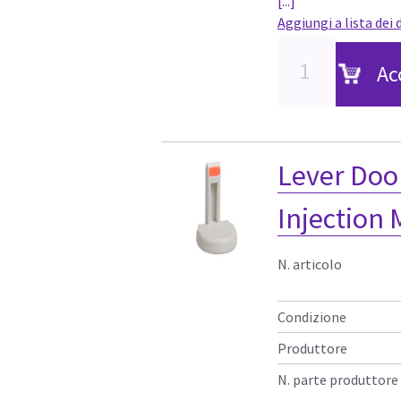
[...]
Aggiungi a lista dei 
Ac
Lever Door
Injection
N. articolo
Condizione
Produttore
N. parte produttore