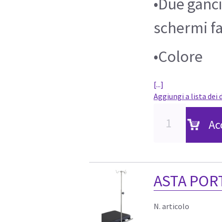
•Due ganci
schermi fa
•Colore
[...]
Aggiungi a lista dei 
Ac
ASTA POR
N. articolo