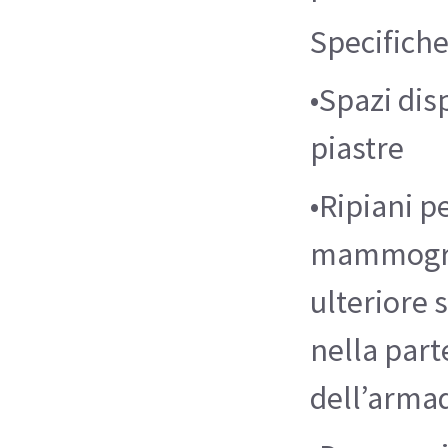
Specifich
•Spazi disp
piastre
•Ripiani p
mammogra
ulteriore 
nella part
dell’arma