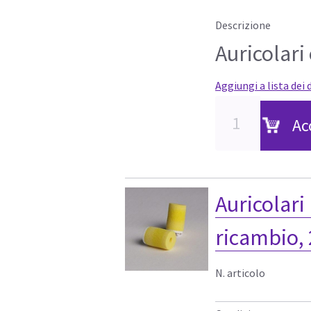
Descrizione
Auricolari
Aggiungi a lista dei 
Ac
Auricolari
ricambio, 
N. articolo