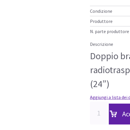
Condizione
Produttore
N. parte produttore
Descrizione
Doppio br
radiotrasp
(24”)
Aggiungi a lista dei 
Ac