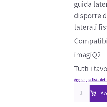
guida later
disporre d
laterali fi
Compatibi
imagiQ2
Tutti i ta
Aggiungi a lista dei 
Ac