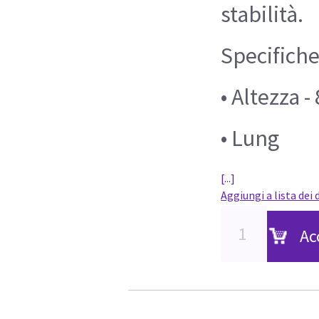
stabilità.
Specifich
• Altezza 
• Lung
[...]
Aggiungi a lista dei 
Ac