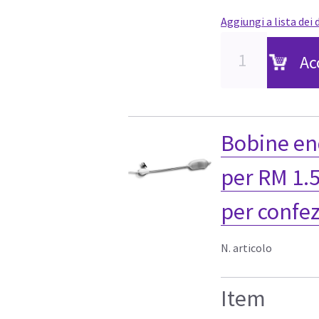
Aggiungi a lista dei 
Ac
Bobine en
per RM 1.5
per confe
N. articolo
Item