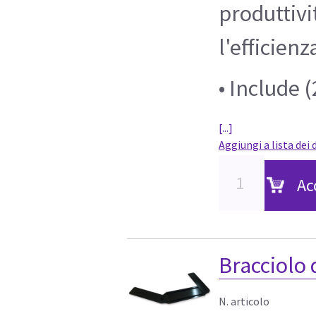
produttiv
l'efficienz
• Include 
[...]
Aggiungi a lista dei 
Ac
Bracciolo 
N. articolo