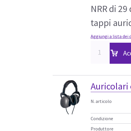
NRR di 29 
tappi aur
Aggiungi a lista dei 
Ac
Auricolari
N. articolo
Condizione
Produttore