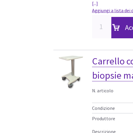
[...]
Aggiungi a lista dei 
Ac
Carrello c
biopsie 
N. articolo
Condizione
Produttore
Descrizione