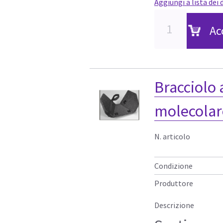
Aggiungi a lista dei 
Ac
Bracciolo 
molecolar
N. articolo
Condizione
Produttore
Descrizione