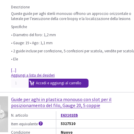
Descrizione
Queste guide per aghi sterili monouso offrono un approccio orizzontale o
laterale per l’esecuzione della core biopsy e la localizzazione della lesione.
Specifiche
• Diametro del foro: 1,2 mm
• Gauge: 19 • Ago: 1,1 mm
• 2 guide incluse per confezione, 5 confezioni per scatola, vendite per scatol
• Ele
[...]
Aggiungi a lista dei desideri
Accedi e aggiungi al carrello
Guide per aghi in plastica monouso con slot per il
posizionamento del filo, Gauge 20, 5 coppie
N. articolo
E63101EB
5327510
Item equivalente
Condizione
Nuovo