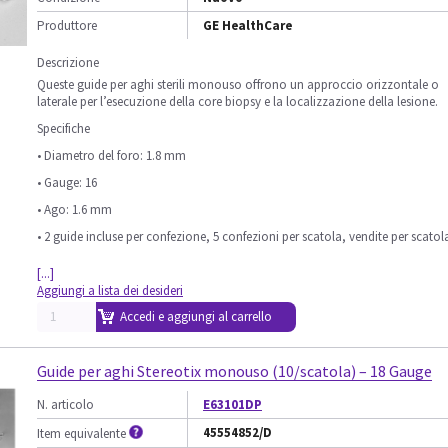
Produttore
GE HealthCare
Descrizione
Queste guide per aghi sterili monouso offrono un approccio orizzontale o
laterale per l’esecuzione della core biopsy e la localizzazione della lesione.
Specifiche
• Diametro del foro: 1.8 mm
• Gauge: 16
• Ago: 1.6 mm
• 2 guide incluse per confezione, 5 confezioni per scatola, vendite per scatol
[...]
Aggiungi a lista dei desideri
Accedi e aggiungi al carrello
Guide per aghi Stereotix monouso (10/scatola) – 18 Gauge
N. articolo
E63101DP
45554852/D
Item equivalente