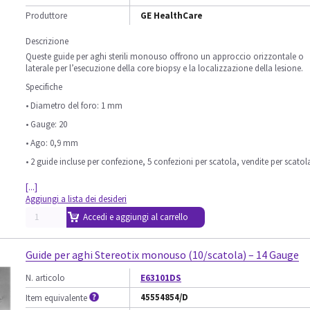
Produttore
GE HealthCare
Descrizione
Queste guide per aghi sterili monouso offrono un approccio orizzontale o
laterale per l’esecuzione della core biopsy e la localizzazione della lesione.
Specifiche
• Diametro del foro: 1 mm
• Gauge: 20
• Ago: 0,9 mm
• 2 guide incluse per confezione, 5 confezioni per scatola, vendite per scatol
[...]
Aggiungi a lista dei desideri
Accedi e aggiungi al carrello
Guide per aghi Stereotix monouso (10/scatola) – 14 Gauge
N. articolo
E63101DS
45554854/D
Item equivalente