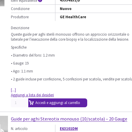
45554851/D
Item equivalente
Condizione
Nuovo
Produttore
GE HealthCare
Descrizione
Queste guide per aghi sterili monouso offrono un approccio orizzontale o
laterale per l’esecuzione della core biopsy e la localizzazione della lesione.
Specifiche
• Diametro del foro: 1.2 mm
• Gauge: 19
• Ago: 1.1 mm
• 2 guide incluse per confezione, 5 confezioni per scatola, vendite per scatol
[...]
Aggiungi a lista dei desideri
Accedi e aggiungi al carrello
Guide per aghi Stereotix monouso (10/scatola) – 20 Gauge
N. articolo
E63101DM