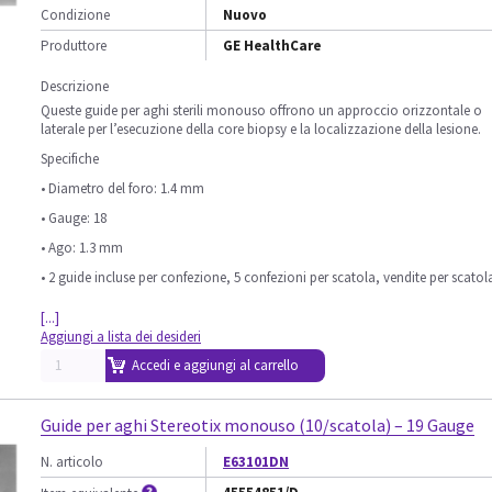
Condizione
Nuovo
Produttore
GE HealthCare
Descrizione
Queste guide per aghi sterili monouso offrono un approccio orizzontale o
laterale per l’esecuzione della core biopsy e la localizzazione della lesione.
Specifiche
• Diametro del foro: 1.4 mm
• Gauge: 18
• Ago: 1.3 mm
• 2 guide incluse per confezione, 5 confezioni per scatola, vendite per scatol
[...]
Aggiungi a lista dei desideri
Accedi e aggiungi al carrello
Guide per aghi Stereotix monouso (10/scatola) – 19 Gauge
N. articolo
E63101DN