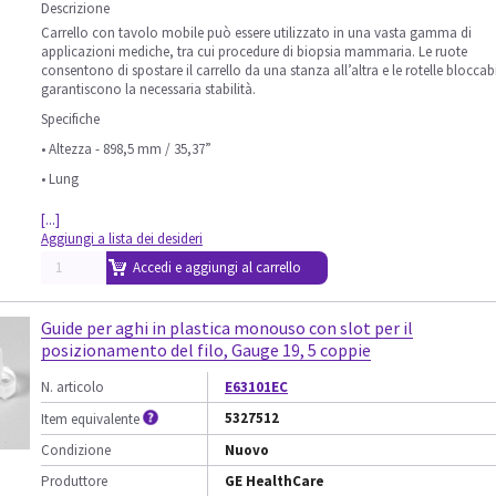
Descrizione
Carrello con tavolo mobile può essere utilizzato in una vasta gamma di
applicazioni mediche, tra cui procedure di biopsia mammaria. Le ruote
consentono di spostare il carrello da una stanza all’altra e le rotelle bloccabi
garantiscono la necessaria stabilità.
Specifiche
• Altezza - 898,5 mm / 35,37”
• Lung
[...]
Aggiungi a lista dei desideri
Accedi e aggiungi al carrello
Guide per aghi in plastica monouso con slot per il
posizionamento del filo, Gauge 19, 5 coppie
N. articolo
E63101EC
5327512
Item equivalente
Condizione
Nuovo
Produttore
GE HealthCare