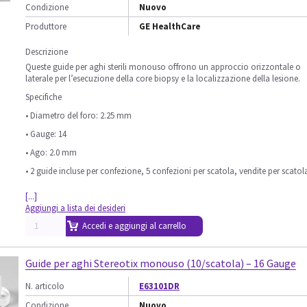
Condizione
Nuovo
Produttore
GE HealthCare
Descrizione
Queste guide per aghi sterili monouso offrono un approccio orizzontale o
laterale per l’esecuzione della core biopsy e la localizzazione della lesione.
Specifiche
• Diametro del foro: 2.25 mm
• Gauge: 14
• Ago: 2.0 mm
• 2 guide incluse per confezione, 5 confezioni per scatola, vendite per scatol
[...]
Aggiungi a lista dei desideri
Accedi e aggiungi al carrello
Guide per aghi Stereotix monouso (10/scatola) – 16 Gauge
N. articolo
E63101DR
Condizione
Nuovo