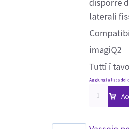
disporre d
laterali fi
Compatibi
imagiQ2
Tutti i ta
Aggiungi a lista dei 
Ac
Vassoio pe