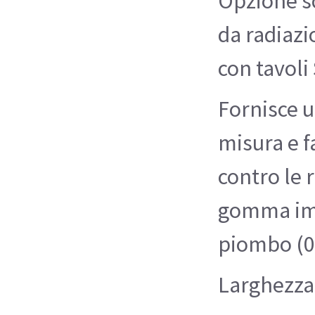
Opzione s
da radiazi
con tavoli 
Fornisce 
misura e f
contro le 
gomma im
piombo (0
Larghezza