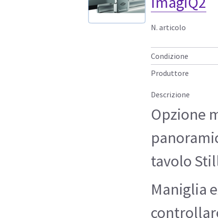
ImagiQ2
N. articolo
Condizione
Produttore
Descrizione
Opzione m
panoramica
tavolo Sti
Maniglia e
controlla