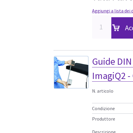
Aggiungi a lista dei 
Ac
Guide DIN l
ImagiQ2 - 
N. articolo
Condizione
Produttore
Descrizione