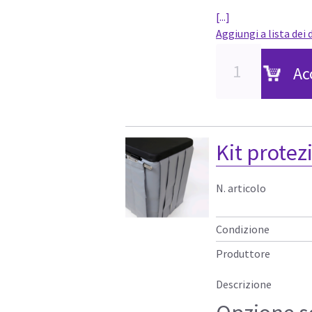
[...]
Aggiungi a lista dei 
Ac
Kit protez
N. articolo
Condizione
Produttore
Descrizione