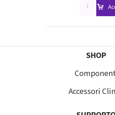
Ac
SHOP
Component
Accessori Clin
SUPPORT