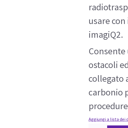
radiotrasp
usare con i
imagiQ2.
Consente 
ostacoli e
collegato a
carbonio p
procedure
Aggiungi a lista dei 