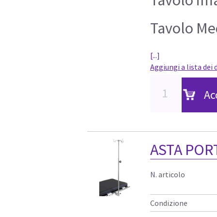
Tavolo Me
[...]
Aggiungi a lista dei 
Ac
ASTA POR
N. articolo
Condizione