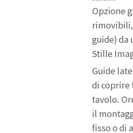
Opzione gu
rimovibili
guide) da 
Stille Ima
Guide late
di coprire
tavolo. Or
il montagg
fisso o di