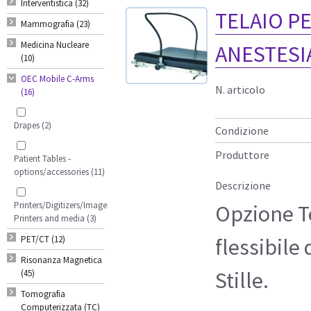
Interventistica (32)
TELAIO P
Mammografia (23)
Medicina Nucleare
ANESTESI
(10)
OEC Mobile C-Arms
N. articolo
(16)
Drapes (2)
Condizione
Produttore
Patient Tables -
options/accessories (11)
Descrizione
Printers/Digitizers/Imagers/3D
Opzione Te
Printers and media (3)
PET/CT (12)
flessibile
Risonanza Magnetica
Stille.
(45)
Tomografia
Computerizzata (TC)