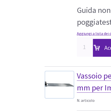
Guida non 
poggiatest
Aggiungi a lista dei 
Ac
Vassoio pe
mm per I
N. articolo