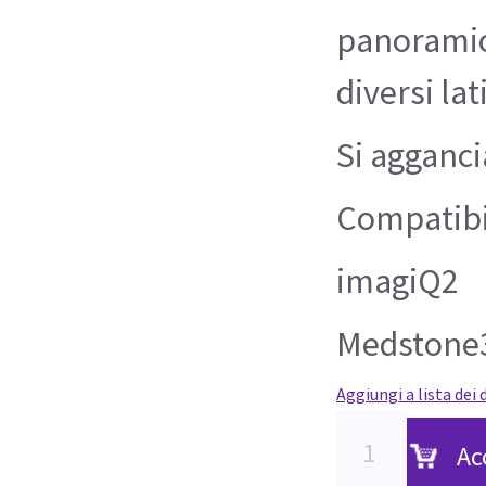
panoramic
diversi lat
Si agganci
Compatibi
imagiQ2
Medstone
Aggiungi a lista dei 
Ac