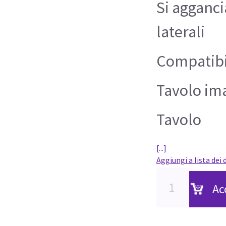
Si agganci
laterali
Compatibi
Tavolo im
Tavolo
[...]
Aggiungi a lista dei 
Ac