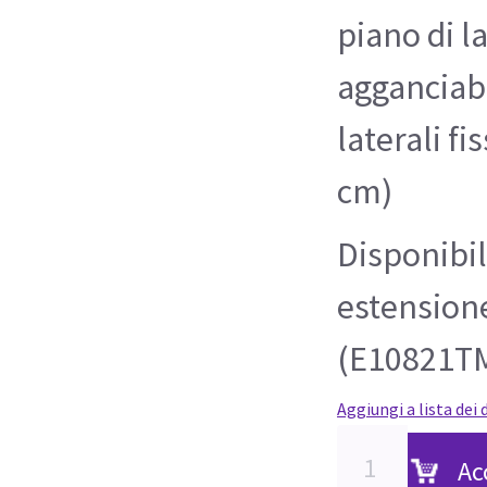
piano di l
agganciabi
laterali fi
cm)
Disponibi
estension
(E10821T
Aggiungi a lista dei 
Ac