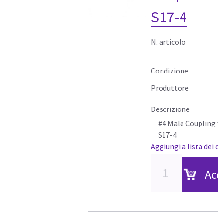
S17-4
N. articolo
Condizione
Produttore
Descrizione
#4 Male Coupling 
S17-4
Aggiungi a lista dei 
Ac