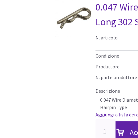
0.047 Wire
Long 302 
N. articolo
Condizione
Produttore
N. parte produttore
Descrizione
0.047 Wire Diamete
Hairpin Type
Aggiungi a lista dei 
Ac