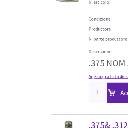
N. articolo
Condizione
Produttore
N. parte produttore
Descrizione
.375 NOM
Aggiungi a lista dei 
Ac
.375& .312