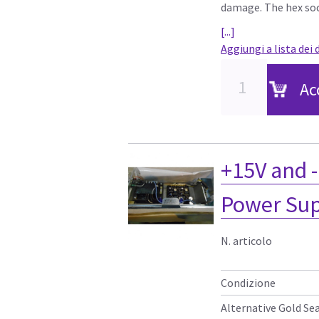
damage. The hex soc
[...]
Aggiungi a lista dei 
Ac
+15V and 
Power Sup
N. articolo
Condizione
Alternative Gold Se