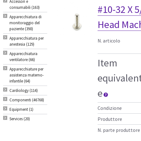
Accessori e
#10-32 X 5
consumabili (163)
Apparecchiatura di
Head Mac
monitoraggio del
paziente (390)
Apparecchiatura per
N. articolo
anestesia (129)
Apparecchiatura
Item
ventilatore (66)
Apparecchiature per
equivalen
assistenza materno-
infantile (64)
e
Cardiology (114)
Componenti (46768)
Condizione
Equipment (1)
Produttore
Services (20)
N. parte produttore