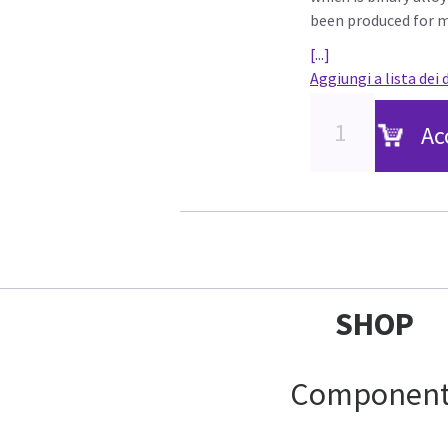
been produced for mi
[...]
Aggiungi a lista dei 
Ac
SHOP
Component