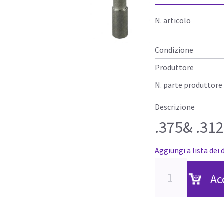
N. articolo
Condizione
Produttore
N. parte produttore
Descrizione
.375& .312
Aggiungi a lista dei 
Ac