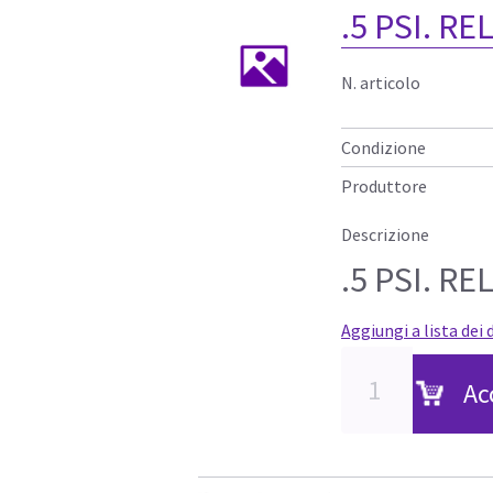
.5 PSI. RE
N. articolo
Condizione
Produttore
Descrizione
.5 PSI. RE
Aggiungi a lista dei 
Ac