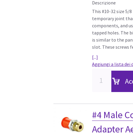
Descrizione
This #10-32 size 5/8
temporary joint th
components, and used
tapped holes. The b
is similar to the pa
slot. These screws f
[...]
Aggiungi a lista dei 
Ac
#4 Male C
Adapter A