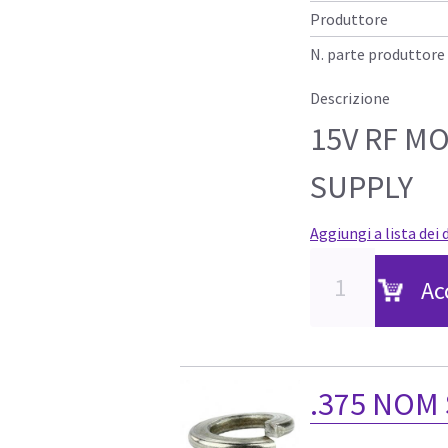
Produttore
N. parte produttore
Descrizione
15V RF M
SUPPLY
Aggiungi a lista dei 
Ac
.375 NOM