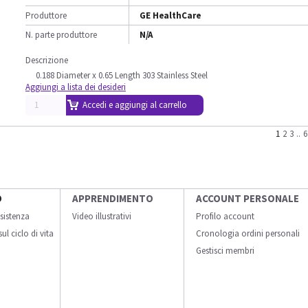
Produttore
GE HealthCare
N. parte produttore
N/A
Descrizione
0.188 Diameter x 0.65 Length 303 Stainless Steel
Aggiungi a lista dei desideri
Accedi e aggiungi al carrello
1
2
3
..
6
O
APPRENDIMENTO
ACCOUNT PERSONALE
sistenza
Video illustrativi
Profilo account
ul ciclo di vita
Cronologia ordini personali
Gestisci membri