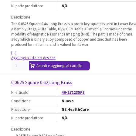
N. parte produttore
N/A
Descrizione
The 0.0625 Square 0.44 Long Brass is a proto key square is used in Lower Bas
Assembly Stage 2-Lite Table, DVw GEM Table 3T which all comes under the
modality of Magnetic Resonance Imaging (MRI). The part is made of brass
alloy which is binary alloy composed of copper and zinc that has been
produced for millennia and is valued for its wor
[...]
Aggiungi a lista dei desideri
Accedi e aggiungi al carrello
0.0625 Square 0.62 Long Brass
N. articolo
46-271235P3
Condizione
Nuovo
Produttore
GE HealthCare
N. parte produttore
N/A
Descrizione
0.0625 Square 0.62 Long Brass