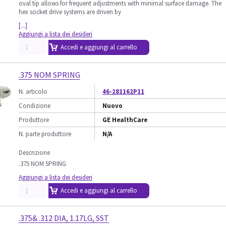
oval tip allows for frequent adjustments with minimal surface damage. The
hex socket drive systems are driven by
[...]
Aggiungi a lista dei desideri
Accedi e aggiungi al carrello
.375 NOM SPRING
N. articolo
46-281162P11
Condizione
Nuovo
Produttore
GE HealthCare
N. parte produttore
N/A
Descrizione
.375 NOM SPRING
Aggiungi a lista dei desideri
Accedi e aggiungi al carrello
.375& .312 DIA, 1.17LG, SST