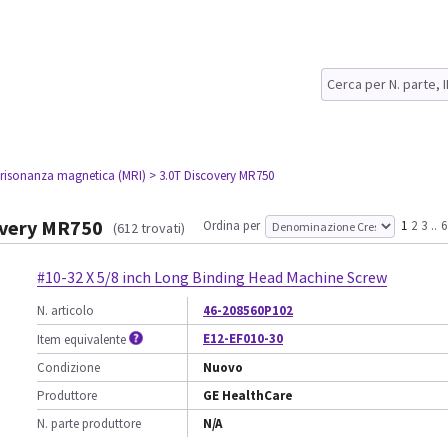
 risonanza magnetica (MRI)
> 3.0T Discovery MR750
overy MR750
Ordina per
1
2
3
..
6
(612 trovati)
#10-32 X 5/8 inch Long Binding Head Machine Screw
N. articolo
46-208560P102
E12-EF010-30
Item equivalente
Condizione
Nuovo
Produttore
GE HealthCare
N. parte produttore
N/A