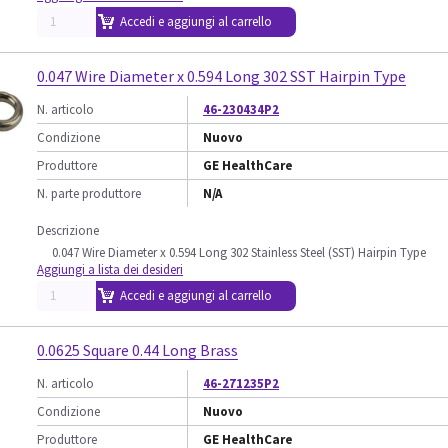
Accedi e aggiungi al carrello
0.047 Wire Diameter x 0.594 Long 302 SST Hairpin Type
N. articolo
46-230434P2
Condizione
Nuovo
Produttore
GE HealthCare
N. parte produttore
N/A
Descrizione
0.047 Wire Diameter x 0.594 Long 302 Stainless Steel (SST) Hairpin Type
Aggiungi a lista dei desideri
Accedi e aggiungi al carrello
0.0625 Square 0.44 Long Brass
N. articolo
46-271235P2
Condizione
Nuovo
Produttore
GE HealthCare