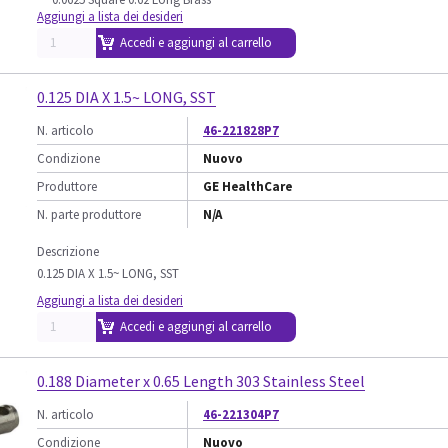
Aggiungi a lista dei desideri
Accedi e aggiungi al carrello
0.125 DIA X 1.5~ LONG, SST
N. articolo
46-221828P7
Condizione
Nuovo
Produttore
GE HealthCare
N. parte produttore
N/A
Descrizione
0.125 DIA X 1.5~ LONG, SST
Aggiungi a lista dei desideri
Accedi e aggiungi al carrello
0.188 Diameter x 0.65 Length 303 Stainless Steel
N. articolo
46-221304P7
Condizione
Nuovo