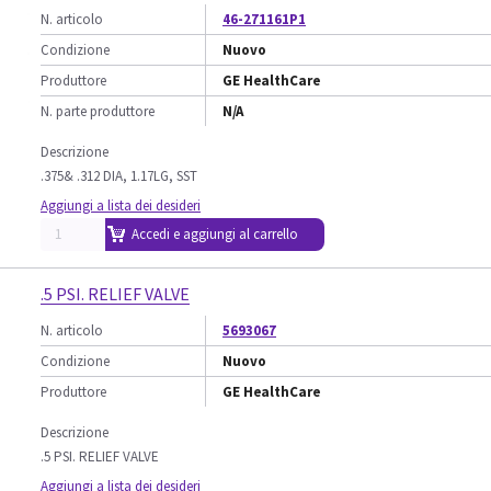
N. articolo
46-271161P1
Condizione
Nuovo
Produttore
GE HealthCare
N. parte produttore
N/A
Descrizione
.375& .312 DIA, 1.17LG, SST
Aggiungi a lista dei desideri
Accedi e aggiungi al carrello
.5 PSI. RELIEF VALVE
N. articolo
5693067
Condizione
Nuovo
Produttore
GE HealthCare
Descrizione
.5 PSI. RELIEF VALVE
Aggiungi a lista dei desideri