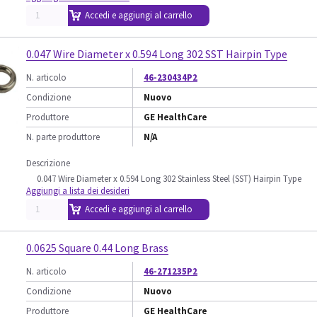
Accedi e aggiungi al carrello
0.047 Wire Diameter x 0.594 Long 302 SST Hairpin Type
N. articolo
46-230434P2
Condizione
Nuovo
Produttore
GE HealthCare
N. parte produttore
N/A
Descrizione
0.047 Wire Diameter x 0.594 Long 302 Stainless Steel (SST) Hairpin Type
Aggiungi a lista dei desideri
Accedi e aggiungi al carrello
0.0625 Square 0.44 Long Brass
N. articolo
46-271235P2
Condizione
Nuovo
Produttore
GE HealthCare