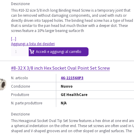
Descrizione
This #10-32 size 5/8 inch long Binding Head Screw is a temporary joint that
can be removed without damaging components, and used with nuts or
directly driven into tapped holes. The binding head screw has a type of head
that is similar to the pan head but much thicker with a deeper slot. These
screws feature a 10% larger bearing surface th
[...]
Aggiungi a lista dei desideri
Accedi e aggiungi al carrello
#8-32 X 3/8 inch Hex Socket Oval Point Set Screw
N. articolo
46-221560P3
Condizione
Nuovo
Produttore
GE HealthCare
N. parte produttore
N/A
Descrizione
This Hexagonal Socket Oval Tip Set Screw features a hex drive at one end an
a spherical indentation on the other end. These set screws are often used in 
shaped and V-shaped grooves and on other sloped or angled surfaces. The