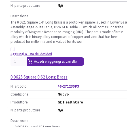
N. parte produttore
N/A
Descrizione
The 0.0625 Square 0.44 Long Brass is a proto key square is used in Lower Bas
Assembly Stage 2-Lite Table, DVw GEM Table 3T which all comes under the
modality of Magnetic Resonance Imaging (MRI). The part is made of brass
alloy which is binary alloy composed of copper and zinc that has been
produced for millennia and is valued for its wor
[...]
Aggiungi a lista dei desideri
Accedi e aggiungi al carrello
0.0625 Square 0.62 Long Brass
N. articolo
46-271235P3
Condizione
Nuovo
Produttore
GE HealthCare
N. parte produttore
N/A
Descrizione
0.0625 Square 0.62 Long Brass