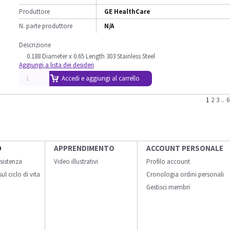
Produttore
GE HealthCare
N. parte produttore
N/A
Descrizione
0.188 Diameter x 0.65 Length 303 Stainless Steel
Aggiungi a lista dei desideri
Accedi e aggiungi al carrello
1
2
3
..
6
O
APPRENDIMENTO
ACCOUNT PERSONALE
sistenza
Video illustrativi
Profilo account
ul ciclo di vita
Cronologia ordini personali
Gestisci membri