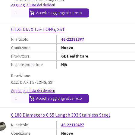
Aggiungi a lista dei desideri
Accedi e aggiungi al carrello
0.125 DIA X 1.5~ LONG, SST
N. articolo
46-221828P7
Condizione
Nuovo
Produttore
GE HealthCare
N. parte produttore
N/A
Descrizione
0.125 DIA X 1.5~ LONG, SST
Aggiungi a lista dei desideri
Accedi e aggiungi al carrello
0.188 Diameter x 0.65 Length 303 Stainless Steel
N. articolo
46-221304P7
Condizione
Nuovo