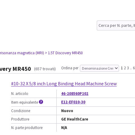
 risonanza magnetica (MRI)
> 1.5T Discovery MR450
overy MR450
Ordina per
1
2
3
..
6
(657 trovati)
#10-32 X 5/8 inch Long Binding Head Machine Screw
N. articolo
46-208560P102
E12-EF010-30
Item equivalente
Condizione
Nuovo
Produttore
GE HealthCare
N. parte produttore
N/A