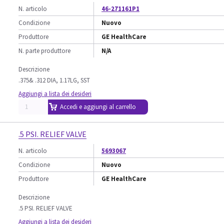
N. articolo
46-271161P1
Condizione
Nuovo
Produttore
GE HealthCare
N. parte produttore
N/A
Descrizione
.375& .312 DIA, 1.17LG, SST
Aggiungi a lista dei desideri
Accedi e aggiungi al carrello
.5 PSI. RELIEF VALVE
N. articolo
5693067
Condizione
Nuovo
Produttore
GE HealthCare
Descrizione
.5 PSI. RELIEF VALVE
Aggiungi a lista dei desideri