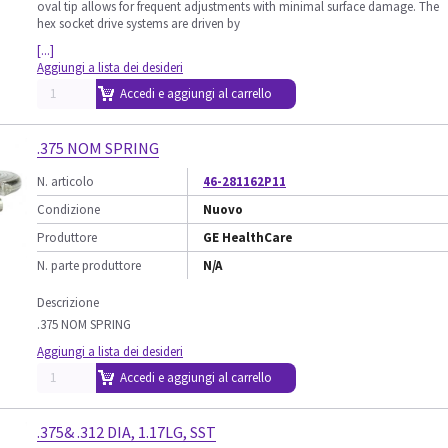
oval tip allows for frequent adjustments with minimal surface damage. The
hex socket drive systems are driven by
[...]
Aggiungi a lista dei desideri
Accedi e aggiungi al carrello
.375 NOM SPRING
N. articolo
46-281162P11
Condizione
Nuovo
Produttore
GE HealthCare
N. parte produttore
N/A
Descrizione
.375 NOM SPRING
Aggiungi a lista dei desideri
Accedi e aggiungi al carrello
.375& .312 DIA, 1.17LG, SST