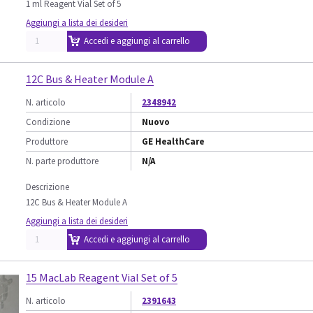
1 ml Reagent Vial Set of 5
Aggiungi a lista dei desideri
Accedi e aggiungi al carrello
12C Bus & Heater Module A
N. articolo
2348942
Condizione
Nuovo
Produttore
GE HealthCare
N. parte produttore
N/A
Descrizione
12C Bus & Heater Module A
Aggiungi a lista dei desideri
Accedi e aggiungi al carrello
15 MacLab Reagent Vial Set of 5
N. articolo
2391643