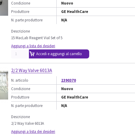
Condizione
Nuovo
Produttore
GE HealthCare
N. parte produttore
N/A
Descrizione
15 MacLab Reagent Vial Set of 5
Aggiungi a lista dei desideri
Accedi e aggiungi al carrello
2/2 Way Valve 6013A
N. articolo
2390370
Condizione
Nuovo
Produttore
GE HealthCare
N. parte produttore
N/A
Descrizione
2/2 Way Valve 6013A
Aggiungi a lista dei desideri