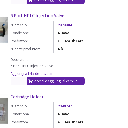
6 Port HPLC Injection Valve
N. articolo
2373384
Condizione
Nuovo
Produttore
GE HealthCare
N. parte produttore
N/A
Descrizione
6 Port HPLC Injection Valve
Aggiungi a lista dei desideri
Accedi e aggiungi al carrello
Cartridge Holder
N. articolo
2348747
Condizione
Nuovo
Produttore
GE HealthCare