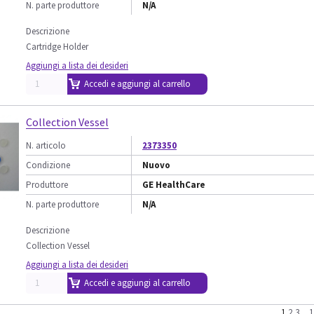
N. parte produttore
N/A
Descrizione
Cartridge Holder
Aggiungi a lista dei desideri
Accedi e aggiungi al carrello
Collection Vessel
N. articolo
2373350
Condizione
Nuovo
Produttore
GE HealthCare
N. parte produttore
N/A
Descrizione
Collection Vessel
Aggiungi a lista dei desideri
Accedi e aggiungi al carrello
1
2
3
..
1