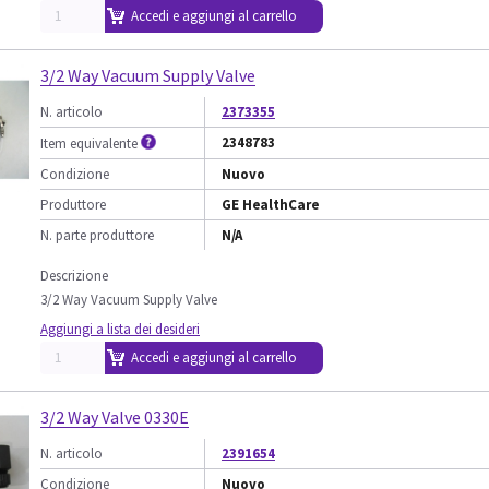
Accedi e aggiungi al carrello
3/2 Way Vacuum Supply Valve
N. articolo
2373355
2348783
Item equivalente
Condizione
Nuovo
Produttore
GE HealthCare
N. parte produttore
N/A
Descrizione
3/2 Way Vacuum Supply Valve
Aggiungi a lista dei desideri
Accedi e aggiungi al carrello
3/2 Way Valve 0330E
N. articolo
2391654
Condizione
Nuovo