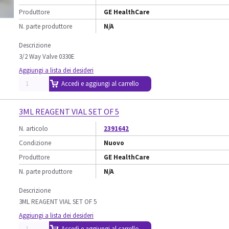
Produttore
GE HealthCare
N. parte produttore
N/A
Descrizione
3/2 Way Valve 0330E
Aggiungi a lista dei desideri
Accedi e aggiungi al carrello
3ML REAGENT VIAL SET OF 5
N. articolo
2391642
Condizione
Nuovo
Produttore
GE HealthCare
N. parte produttore
N/A
Descrizione
3ML REAGENT VIAL SET OF 5
Aggiungi a lista dei desideri
Accedi e aggiungi al carrello