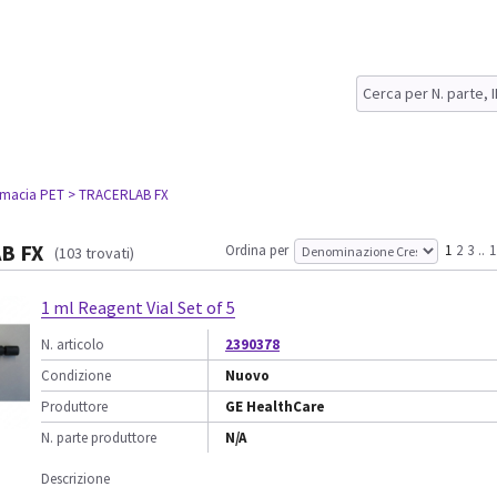
rmacia PET
> TRACERLAB FX
B FX
Ordina per
1
2
3
..
1
(103 trovati)
1 ml Reagent Vial Set of 5
N. articolo
2390378
Condizione
Nuovo
Produttore
GE HealthCare
N. parte produttore
N/A
Descrizione