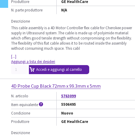
Produttore
GE HealthCare
N. parte produttore
N/A
Descrizione
This cable assembly is a 4D Motor Controller flex cable for Cherokee power
supply in Ultrasound system .The cable is made up of polyimide material
which offers good tensile strength without compromising on the flexibility.
The flexibility of this flat cable allows it to be routed inside the assembly
without consuming much space. This cabl
[...]
Aggiungi a lista dei desideri
Accedi e aggiungi al carrello
4D Probe Cup Black 72mm x 99.3mm x 5mm
N. articolo
5763099
5506495
Item equivalente
Condizione
Nuovo
Produttore
GE HealthCare
Descrizione