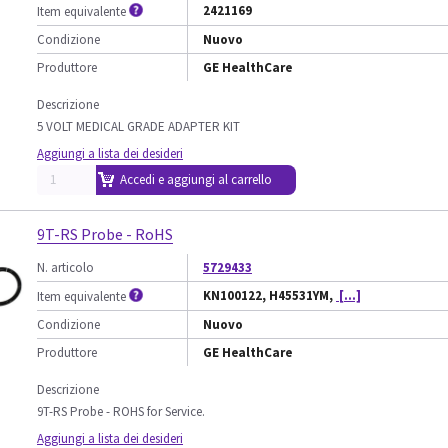
2421169
Item equivalente
Condizione
Nuovo
Produttore
GE HealthCare
Descrizione
5 VOLT MEDICAL GRADE ADAPTER KIT
Aggiungi a lista dei desideri
Accedi e aggiungi al carrello
9T-RS Probe - RoHS
N. articolo
5729433
KN100122, H45531YM,
[...]
Item equivalente
Condizione
Nuovo
Produttore
GE HealthCare
Descrizione
9T-RS Probe - ROHS for Service.
Aggiungi a lista dei desideri