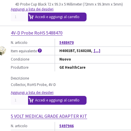
4D Probe Cup Black 72 x 99.3 x 5 Millimeter (72mm x 99.3mm x 5mm)
Aggiungi a lista dei desideri
Accedi e aggiungi al carrello
4V-D Probe RoHS 5488470
N. articolo
5488470
H4001BT, 5160208,
[...]
Item equivalente
Condizione
Nuovo
Produttore
GE HealthCare
Descrizione
Collector, RoHS Probe, 4V-D
Aggiungi a lista dei desideri
Accedi e aggiungi al carrello
5 VOLT MEDICAL GRADE ADAPTER KIT
N. articolo
5497946