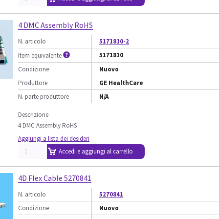
4 DMC Assembly RoHS
N. articolo
5171810-2
5171810
Item equivalente
Condizione
Nuovo
Produttore
GE HealthCare
N. parte produttore
N/A
Descrizione
4 DMC Assembly RoHS
Aggiungi a lista dei desideri
Accedi e aggiungi al carrello
4D Flex Cable 5270841
N. articolo
5270841
Condizione
Nuovo