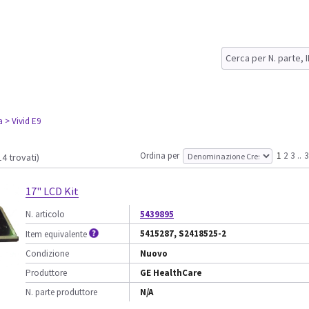
a
> Vivid E9
Ordina per
1
2
3
..
3
14 trovati)
17" LCD Kit
N. articolo
5439895
5415287, S2418525-2
Item equivalente
Condizione
Nuovo
Produttore
GE HealthCare
N. parte produttore
N/A