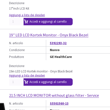
Descrizione
17"inch LCD Kit
Aggiungi a lista dei desideri
Accedi e aggiungi al carrello
19" LED LCD Kortek Monitor - Onyx Black Bezel
N. articolo
5392293-32
Condizione
Nuovo
Produttore
GE HealthCare
Descrizione
19in LED LCD Kortek monitor - Onyx Black Bezel
Aggiungi a lista dei desideri
Accedi e aggiungi al carrello
21.5 INCH LCD MONITOR without glass filter - Service
N. articolo
S5501560-13