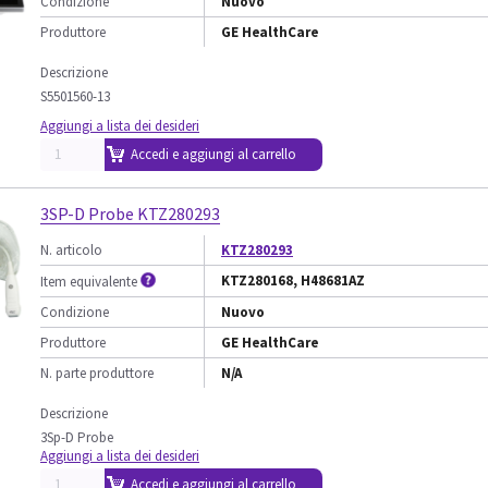
Condizione
Nuovo
Produttore
GE HealthCare
Descrizione
S5501560-13
Aggiungi a lista dei desideri
Accedi e aggiungi al carrello
3SP-D Probe KTZ280293
N. articolo
KTZ280293
KTZ280168, H48681AZ
Item equivalente
Condizione
Nuovo
Produttore
GE HealthCare
N. parte produttore
N/A
Descrizione
3Sp-D Probe
Aggiungi a lista dei desideri
Accedi e aggiungi al carrello