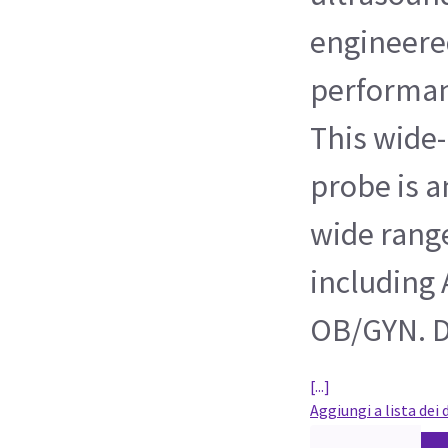
engineere
performanc
This wide
probe is a
wide range
including
OB/GYN. D
[...]
Aggiungi a lista dei 