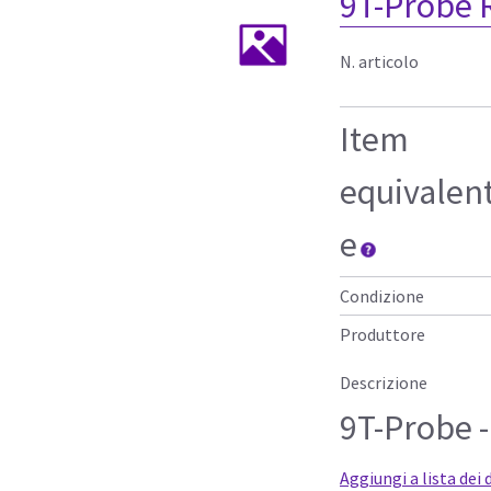
9T-Probe
N. articolo
Item
equivalen
e
Condizione
Produttore
Descrizione
9T-Probe -
Aggiungi a lista dei 