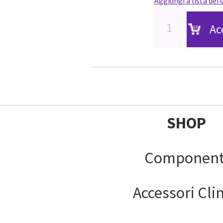
Aggiungi a lista dei 
Ac
SHOP
Component
Accessori Clin