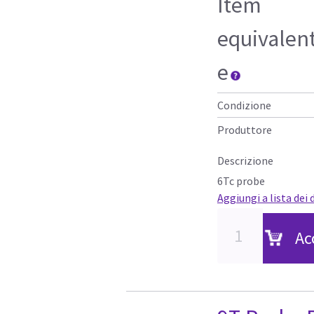
Item
equivalen
e
Condizione
Produttore
Descrizione
6Tc probe
Aggiungi a lista dei 
Ac