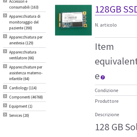
Accessori e
128GB SS
consumabili (163)
Apparecchiatura di
monitoraggio del
N. articolo
paziente (390)
Apparecchiatura per
anestesia (129)
Item
Apparecchiatura
equivalen
ventilatore (66)
Apparecchiature per
e
assistenza materno-
infantile (64)
Cardiology (114)
Condizione
Componenti (46768)
Produttore
Equipment (1)
Descrizione
Services (20)
128 GB Sol