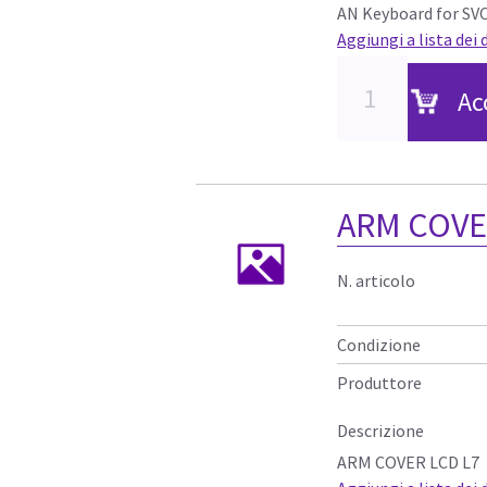
AN Keyboard for SV
Aggiungi a lista dei 
Ac
ARM COVE
N. articolo
Condizione
Produttore
Descrizione
ARM COVER LCD L7