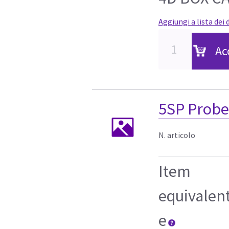
Aggiungi a lista dei 
Ac
5SP Probe
N. articolo
Item
equivalen
e