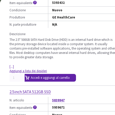
5393432
Item equivalente
Condizione
Nuovo
Produttore
GE HealthCare
N. parte produttore
N/A
Descrizione
The 2.5" 500GB SATA Hard Disk Drive (HDD) is an internal hard drive which is
the primary storage device located inside a computer system. It usually
contains pre-installed software applications, the operating system and other
files. Most desktop computers have several internal hard drives, allowing th
to provide greater data storage.
[...]
Aggiungi a lista dei desideri
Accedi e aggiungi al carrello
2.5inch SATA 512GB SSD
N. articolo
5839947
5959671
Item equivalente
Condizione
Nuovo