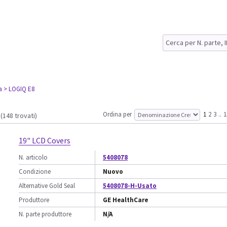
a
> LOGIQ E8
Ordina per
1
2
3
..
1
(148 trovati)
19" LCD Covers
N. articolo
5408078
Condizione
Nuovo
Alternative Gold Seal
5408078-H-Usato
Produttore
GE HealthCare
N. parte produttore
N/A