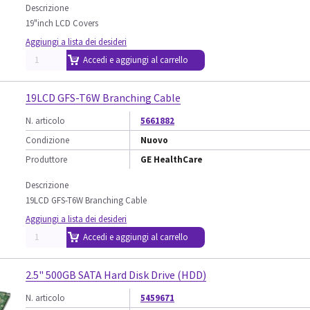
Descrizione
19"inch LCD Covers
Aggiungi a lista dei desideri
Accedi e aggiungi al carrello
19LCD GFS-T6W Branching Cable
N. articolo
5661882
Condizione
Nuovo
Produttore
GE HealthCare
Descrizione
19LCD GFS-T6W Branching Cable
Aggiungi a lista dei desideri
Accedi e aggiungi al carrello
2.5" 500GB SATA Hard Disk Drive (HDD)
N. articolo
5459671