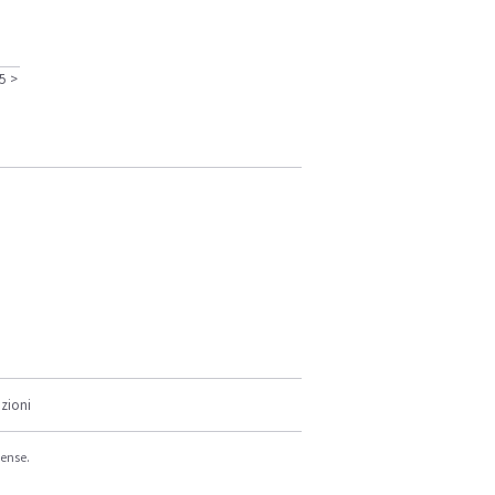
5
>
zioni
cense.