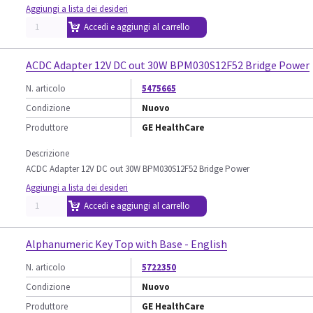
Aggiungi a lista dei desideri
Accedi e aggiungi al carrello
ACDC Adapter 12V DC out 30W BPM030S12F52 Bridge Power
N. articolo
5475665
Condizione
Nuovo
Produttore
GE HealthCare
Descrizione
ACDC Adapter 12V DC out 30W BPM030S12F52 Bridge Power
Aggiungi a lista dei desideri
Accedi e aggiungi al carrello
Alphanumeric Key Top with Base - English
N. articolo
5722350
Condizione
Nuovo
Produttore
GE HealthCare