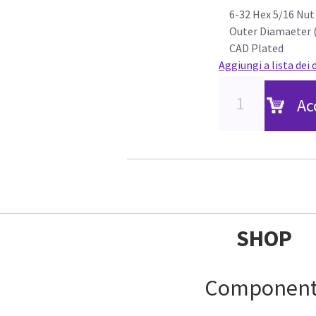
6-32 Hex 5/16 Nut
Outer Diamaeter (
CAD Plated
Aggiungi a lista dei 
Ac
SHOP
Component