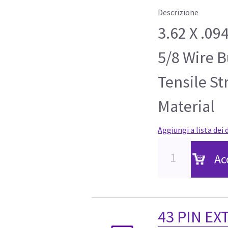
Descrizione
3.62 X .09
5/8 Wire B
Tensile St
Material
Aggiungi a lista dei 
Ac
43 PIN EXT