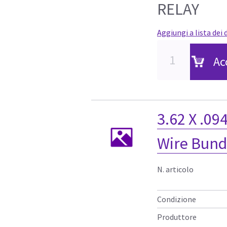
RELAY
Aggiungi a lista dei 
Ac
3.62 X .09
Wire Bundl
N. articolo
Condizione
Produttore