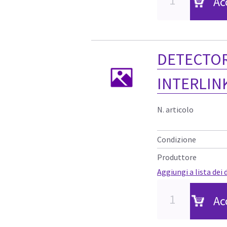
Ac
DETECTO
INTERLIN
N. articolo
Condizione
Produttore
Aggiungi a lista dei 
Ac