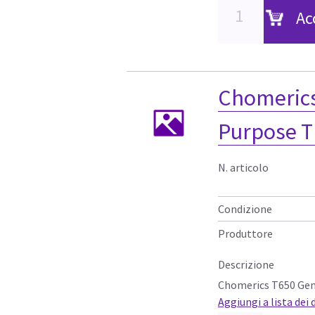
Ac
Chomerics
Purpose T
N. articolo
Condizione
Produttore
Descrizione
Chomerics T650 Gen
Aggiungi a lista dei 