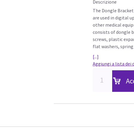
Descrizione
The Dongle Bracket
are used in digital 
other medical equipm
consists of dongle b
screws, plastic exp
flat washers, spring
[...]
Aggiungi a lista dei 
Ac