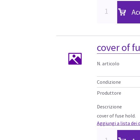
Ac
cover of f
N. articolo
Condizione
Produttore
Descrizione
cover of fuse hold.
Aggiungi a lista dei 