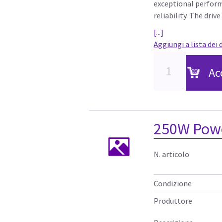
exceptional perform
reliability. The driv
[...]
Aggiungi a lista dei 
Ac
250W Powe
N. articolo
Condizione
Produttore