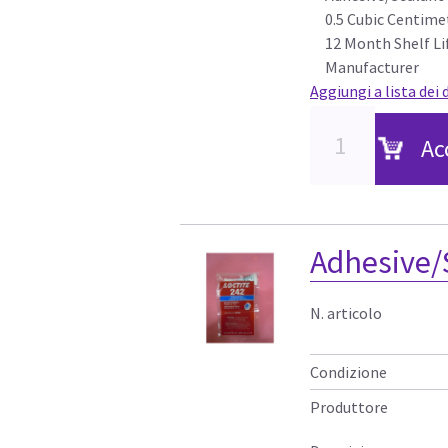
0.5 Cubic Centime
12 Month Shelf L
Manufacturer
Aggiungi a lista dei 
Ac
Adhesive/
N. articolo
Condizione
Produttore