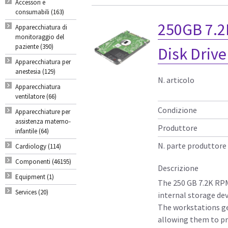
Accessori e
consumabili (163)
250GB 7.2
Apparecchiatura di
monitoraggio del
paziente (390)
Disk Driv
Apparecchiatura per
anestesia (129)
N. articolo
Apparecchiatura
ventilatore (66)
Condizione
Apparecchiature per
assistenza materno-
Produttore
infantile (64)
N. parte produttore
Cardiology (114)
Componenti (46195)
Descrizione
Equipment (1)
The 250 GB 7.2K RPM
Services (20)
internal storage de
The workstations gen
allowing them to pro