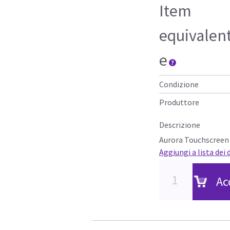
Item
equivalen
e
Condizione
Produttore
Descrizione
Aurora Touchscreen
Aggiungi a lista dei 
Ac