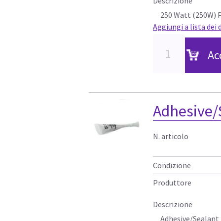
Descrizione
250 Watt (250W) 
Aggiungi a lista dei 
Ac
Adhesive/
N. articolo
Condizione
Produttore
Descrizione
Adhesive/Sealant