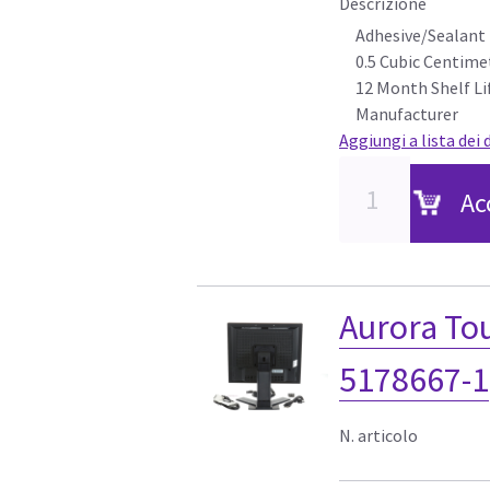
Descrizione
Adhesive/Sealant
0.5 Cubic Centime
12 Month Shelf L
Manufacturer
Aggiungi a lista dei 
Ac
Aurora To
5178667-1
N. articolo