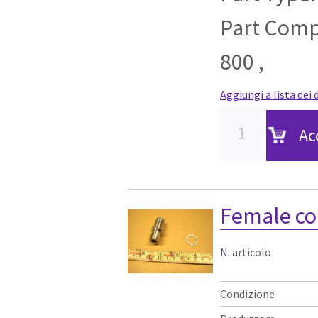
Part Compa
800 ,
Aggiungi a lista dei 
Ac
Female con
N. articolo
Condizione