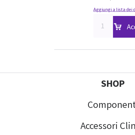
Aggiungi a lista dei 
Ac
SHOP
Component
Accessori Clin