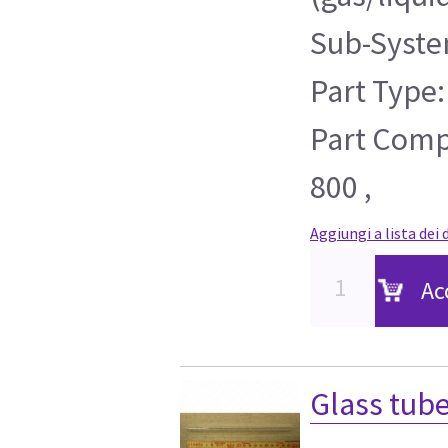
Sub-Syste
Part Type:
Part Compa
800 ,
Aggiungi a lista dei 
Ac
Glass tu