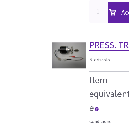
Ac
PRESS. T
N. articolo
Item
equivalen
e
Condizione