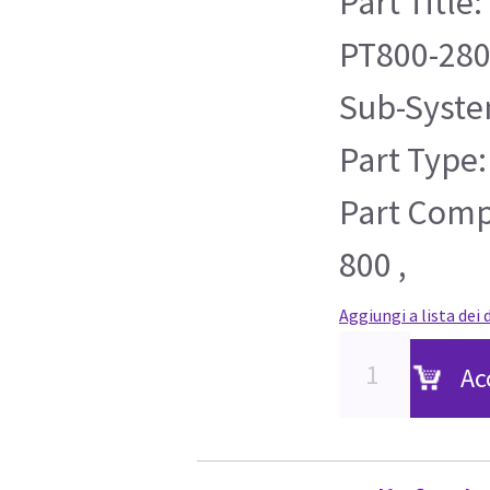
Part Title
PT800-28
Sub-Syste
Part Type:
Part Compa
800 ,
Aggiungi a lista dei 
Ac