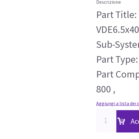
Descrizione
Part Titl
VDE6.5x4
Sub-Syste
Part Type:
Part Compa
800 ,
Aggiungi a lista dei 
Ac