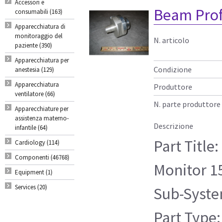
Accessori e
Beam Prof
consumabili (163)
Apparecchiatura di
monitoraggio del
N. articolo
paziente (390)
Apparecchiatura per
Condizione
anestesia (129)
Apparecchiatura
Produttore
ventilatore (66)
N. parte produttore
Apparecchiature per
assistenza materno-
Descrizione
infantile (64)
Part Title
Cardiology (114)
Componenti (46768)
Monitor 
Equipment (1)
Services (20)
Sub-Syste
Part Type: