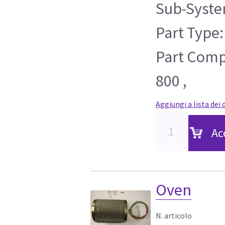
Sub-Syste
Part Type:
Part Compa
800 ,
Aggiungi a lista dei 
Ac
Oven
N. articolo