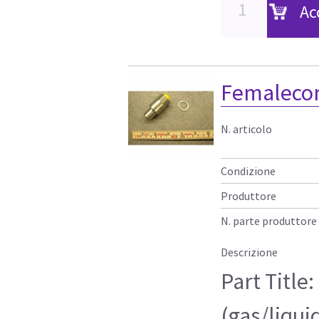
Ac
Femaleconn
N. articolo
Condizione
Produttore
N. parte produttore
Descrizione
Part Title
(gas/liqui