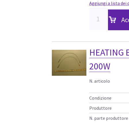
Aggiungi a lista dei 
Ac
HEATING 
200W
N. articolo
Condizione
Produttore
N. parte produttore