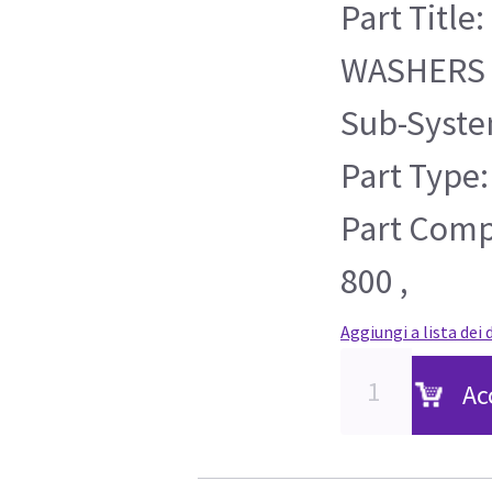
Part Title
WASHERS 
Sub-Syste
Part Type:
Part Compa
800 ,
Aggiungi a lista dei 
Ac