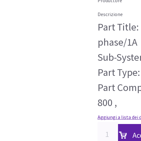
Produttore
Descrizione
Part Title:
phase/1A
Sub-Syste
Part Type:
Part Compa
800 ,
Aggiungi a lista dei 
Ac