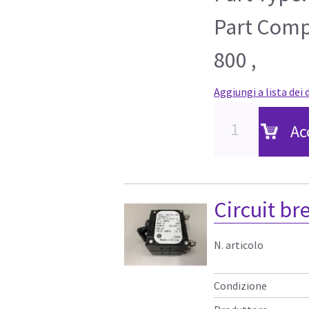
Part Compa
800 ,
Aggiungi a lista dei 
Ac
Circuit br
N. articolo
Condizione