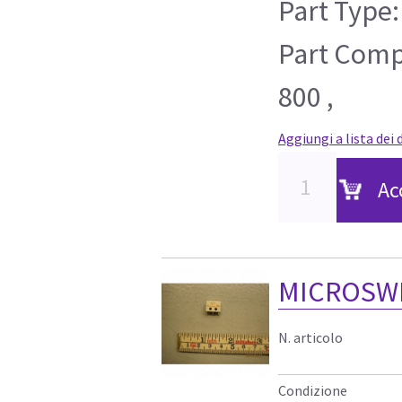
Part Type:
Part Compa
800 ,
Aggiungi a lista dei 
Ac
MICROSWI
N. articolo
Condizione