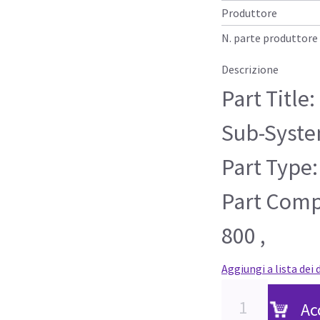
Produttore
N. parte produttore
Descrizione
Part Title
Sub-Syste
Part Type:
Part Compa
800 ,
Aggiungi a lista dei 
Ac