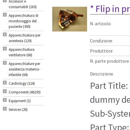
Accessori e
* Flip in
consumabili (163)
Apparecchiatura di
monitoraggio del
N. articolo
paziente (390)
Apparecchiatura per
Condizione
anestesia (129)
Apparecchiatura
Produttore
ventilatore (66)
N. parte produttore
Apparecchiature per
assistenza materno-
Descrizione
infantile (64)
Part Title:
Cardiology (114)
Componenti (46195)
dummy d
Equipment (1)
Services (20)
Sub-Syste
Part Type: