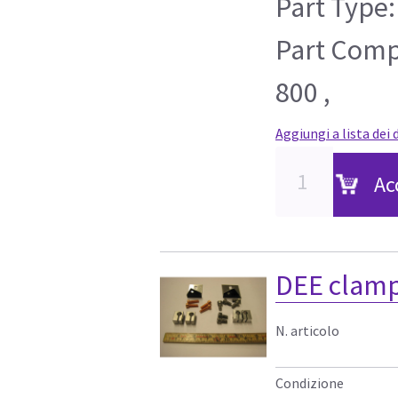
Part Type:
Part Compa
800 ,
Aggiungi a lista dei 
Ac
DEE clamp
N. articolo
Condizione