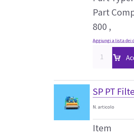
Part Compa
800 ,
Aggiungi a lista dei 
Ac
SP PT Filt
N. articolo
Item