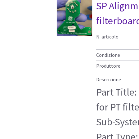
SP Alignme
filterboar
N. articolo
Condizione
Produttore
Descrizione
Part Title
for PT fil
Sub-Syste
Part Type: