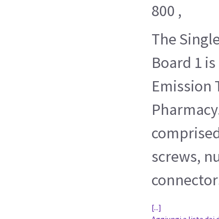
800 ,
The Single
Board 1 is
Emission 
Pharmacy.
comprised 
screws, nu
connectors
[...]
Aggiungi a lista dei 