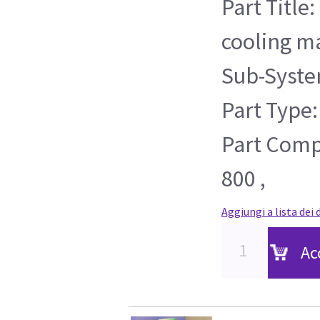
Part Title
cooling m
Sub-Syste
Part Type:
Part Compa
800 ,
Aggiungi a lista dei 
Ac