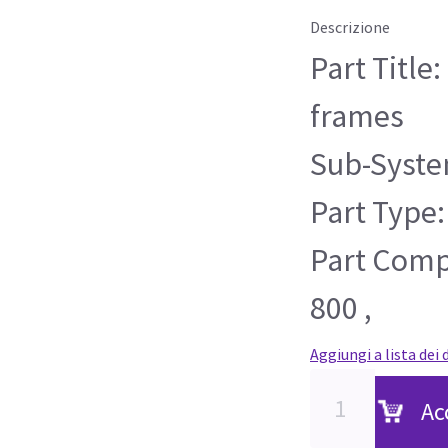
Descrizione
Part Title:
frames
Sub-Syste
Part Type:
Part Compa
800 ,
Aggiungi a lista dei 
Ac