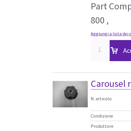
Part Compa
800 ,
Aggiungi a lista dei 
Ac
Carousel r
N. articolo
Condizione
Produttore