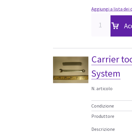
Aggiungi a lista dei 
Ac
Carrier to
System
N. articolo
Condizione
Produttore
Descrizione