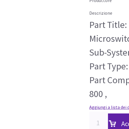
Produttore
Descrizione
Part Title:
Microswit
Sub-Syste
Part Type:
Part Compa
800 ,
Aggiungi a lista dei 
Ac