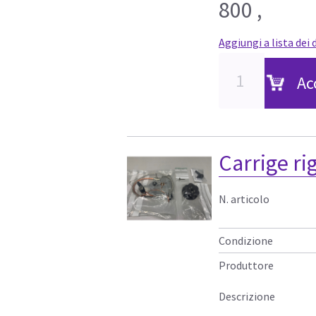
800 ,
Aggiungi a lista dei 
Ac
Carrige ri
N. articolo
Condizione
Produttore
Descrizione