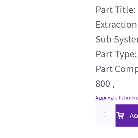
Part Title:
Extractio
Sub-Syste
Part Type:
Part Compa
800 ,
Aggiungi a lista dei 
Ac