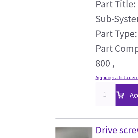
Part Title:
Sub-Syste
Part Type:
Part Compa
800 ,
Aggiungi a lista dei 
Ac
Drive scre