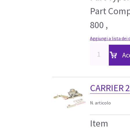
Part Compa
800 ,
Aggiungi a lista dei 
Ac
CARRIER 2
N. articolo
Item