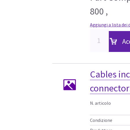
800 ,
Aggiungi a lista dei 
Ac
Cables inc
connector
N. articolo
Condizione