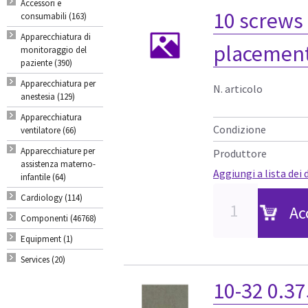
Accessori e
10 screws 
consumabili (163)
Apparecchiatura di
placemen
monitoraggio del
paziente (390)
Apparecchiatura per
N. articolo
anestesia (129)
Apparecchiatura
Condizione
ventilatore (66)
Apparecchiature per
Produttore
assistenza materno-
Aggiungi a lista dei 
infantile (64)
Cardiology (114)
Ac
Componenti (46768)
Equipment (1)
Services (20)
10-32 0.37