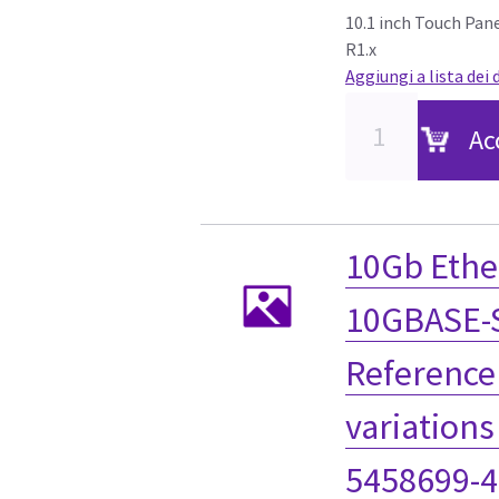
10.1 inch Touch Pan
R1.x
Aggiungi a lista dei 
Ac
10Gb Ethe
10GBASE-S
Reference 
variation
5458699-4