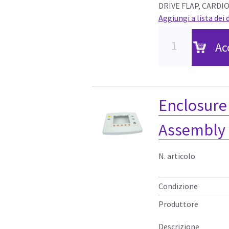
DRIVE FLAP, CARD
Aggiungi a lista dei 
Ac
Enclosure
Assembly 
N. articolo
Condizione
Produttore
Descrizione