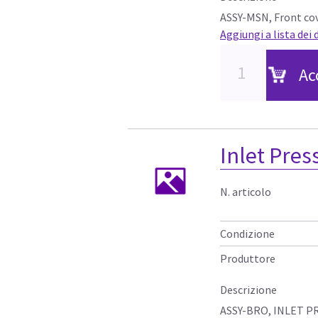
ASSY-MSN, Front cov
Aggiungi a lista dei 
Ac
Inlet Pres
N. articolo
Condizione
Produttore
Descrizione
ASSY-BRO, INLET 