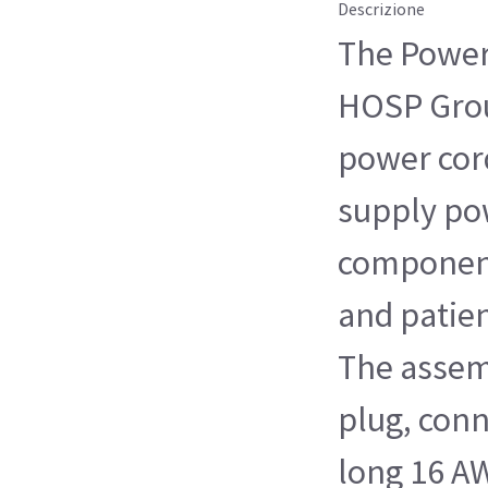
Descrizione
The Power
HOSP Grou
power cord
supply po
component
and patie
The assem
plug, conn
long 16 A