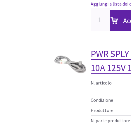
Aggiungi a lista dei 
Ac
PWR SPLY
10A 125V 
N. articolo
Condizione
Produttore
N. parte produttore