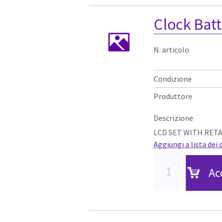
Clock Bat
N. articolo
Condizione
Produttore
Descrizione
LCD SET WITH RET
Aggiungi a lista dei 
Ac