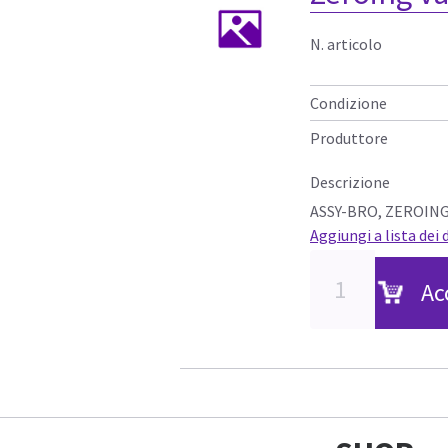
N. articolo
Condizione
Produttore
Descrizione
ASSY-BRO, ZEROING
Aggiungi a lista dei 
Ac