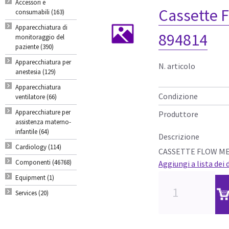
Accessori e
Cassette 
consumabili (163)
Apparecchiatura di
894814
monitoraggio del
paziente (390)
Apparecchiatura per
N. articolo
anestesia (129)
Apparecchiatura
Condizione
ventilatore (66)
Apparecchiature per
Produttore
assistenza materno-
infantile (64)
Descrizione
Cardiology (114)
CASSETTE FLOW M
Componenti (46768)
Aggiungi a lista dei 
Equipment (1)
Services (20)