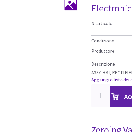
Electronic
N. articolo
Condizione
Produttore
Descrizione
ASSY-HKI, RECTIFI
Aggiungi a lista dei 
Ac
Zeroing V