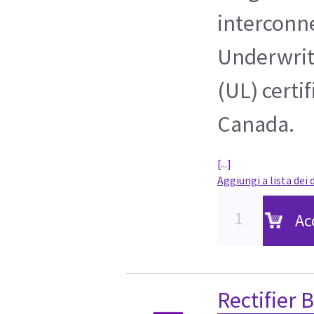
interconne
Underwrit
(UL) certi
Canada.
[...]
Aggiungi a lista dei 
Ac
Rectifier