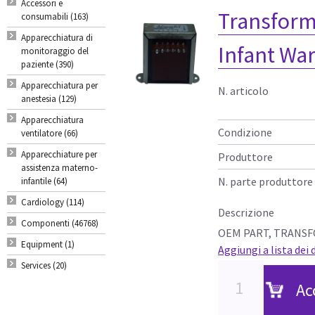
Accessori e
Transform
consumabili (163)
Apparecchiatura di
Infant Wa
monitoraggio del
paziente (390)
Apparecchiatura per
N. articolo
anestesia (129)
Apparecchiatura
Condizione
ventilatore (66)
Apparecchiature per
Produttore
assistenza materno-
N. parte produttore
infantile (64)
Cardiology (114)
Descrizione
Componenti (46768)
OEM PART, TRANSFOR
Equipment (1)
Aggiungi a lista dei 
Services (20)
Ac