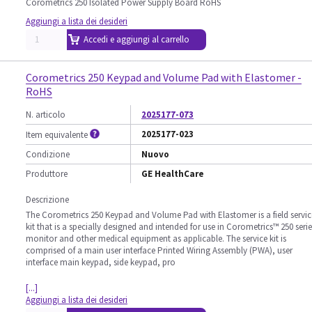
Corometrics 250 Isolated Power Supply Board RoHS
Aggiungi a lista dei desideri
Accedi e aggiungi al carrello
Corometrics 250 Keypad and Volume Pad with Elastomer -
RoHS
N. articolo
2025177-073
2025177-023
Item equivalente
Condizione
Nuovo
Produttore
GE HealthCare
Descrizione
The Corometrics 250 Keypad and Volume Pad with Elastomer is a field servic
kit that is a specially designed and intended for use in Corometrics™ 250 serie
monitor and other medical equipment as applicable. The service kit is
comprised of a main user interface Printed Wiring Assembly (PWA), user
interface main keypad, side keypad, pro
[...]
Aggiungi a lista dei desideri