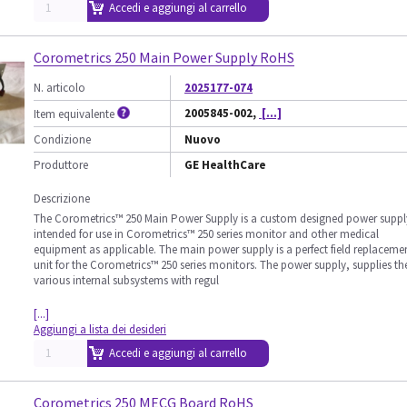
Accedi e aggiungi al carrello
Corometrics 250 Main Power Supply RoHS
N. articolo
2025177-074
2005845-002,
[...]
Item equivalente
Condizione
Nuovo
Produttore
GE HealthCare
Descrizione
The Corometrics™ 250 Main Power Supply is a custom designed power suppl
intended for use in Corometrics™ 250 series monitor and other medical
equipment as applicable. The main power supply is a perfect field replaceme
unit for the Corometrics™ 250 series monitors. The power supply, supplies th
various internal subsystems with regul
[...]
Aggiungi a lista dei desideri
Accedi e aggiungi al carrello
Corometrics 250 MECG Board RoHS