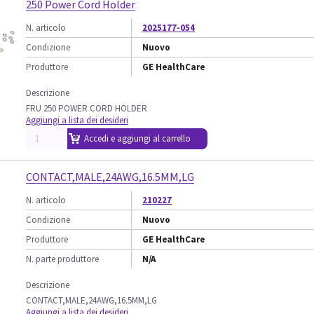
250 Power Cord Holder
N. articolo
2025177-054
Condizione
Nuovo
Produttore
GE HealthCare
Descrizione
FRU 250 POWER CORD HOLDER
Aggiungi a lista dei desideri
Accedi e aggiungi al carrello
CONTACT,MALE,24AWG,16.5MM,LG
N. articolo
210227
Condizione
Nuovo
Produttore
GE HealthCare
N. parte produttore
N/A
Descrizione
CONTACT,MALE,24AWG,16.5MM,LG
Aggiungi a lista dei desideri