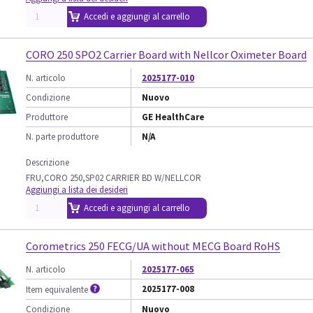
Accedi e aggiungi al carrello
CORO 250 SPO2 Carrier Board with Nellcor Oximeter Board
N. articolo
2025177-010
Condizione
Nuovo
Produttore
GE HealthCare
N. parte produttore
N/A
Descrizione
FRU,CORO 250,SP02 CARRIER BD W/NELLCOR
Aggiungi a lista dei desideri
Accedi e aggiungi al carrello
Corometrics 250 FECG/UA without MECG Board RoHS
N. articolo
2025177-065
2025177-008
Item equivalente
Condizione
Nuovo