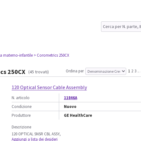
za materno-infantile
> Corometrics 250CX
cs 250CX
Ordina per
1
2
3
..
(45 trovati)
120 Optical Sensor Cable Assembly
N. articolo
11846A
Condizione
Nuovo
Produttore
GE HealthCare
Descrizione
120 OPTICAL SNSR CBL ASSY,
Aggiungi a lista dei desideri