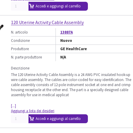
Accedi e aggiungi al carrello
120 Uterine Activity Cable Assembly
N. articolo
13887A
Condizione
Nuovo
Produttore
GE HealthCare
N. parte produttore
N/A
Descrizione
The 120 Uterine Activity Cable Assembly is a 24 AWG PVC insulated hook-up
wire cable assembly. The cables are color-coded for easy identification. The
cable assembly consists of 12-pole instrument socket at one end and crimp
housing receptacle at the other end. The part is a specially designed cable
assembly for use in medical applicat
[...]
Aggiungi a lista dei desideri
Accedi e aggiungi al carrello