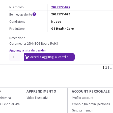
N. articolo
2025177-075
2025177-029
Item equivalente
Condizione
Nuovo
Produttore
GE HealthCare
Descrizione
Corometrics 250 MECG Board RoHS
Aggiungi a lista dei desideri
Accedi e aggiungi al carrello
1
2
3
..
O
APPRENDIMENTO
ACCOUNT PERSONALE
sistenza
Video illustrativi
Profilo account
ul ciclo di vita
Cronologia ordini personali
Gestisci membri