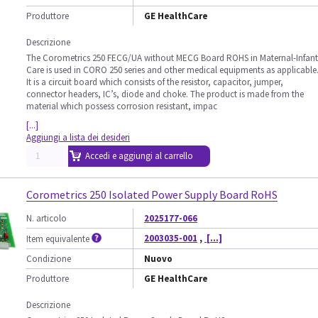
Produttore
GE HealthCare
Descrizione
The Corometrics 250 FECG/UA without MECG Board ROHS in Maternal-Infant
Care is used in CORO 250 series and other medical equipments as applicable
It is a circuit board which consists of the resistor, capacitor, jumper,
connector headers, IC’s, diode and choke. The product is made from the
material which possess corrosion resistant, impac
[...]
Aggiungi a lista dei desideri
Accedi e aggiungi al carrello
Corometrics 250 Isolated Power Supply Board RoHS
N. articolo
2025177-066
2003035-001
,
[...]
Item equivalente
Condizione
Nuovo
Produttore
GE HealthCare
Descrizione