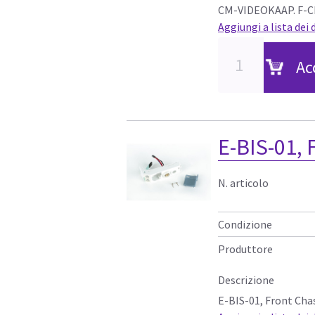
CM-VIDEOKAAP. F-C
Aggiungi a lista dei 
Ac
E-BIS-01, 
N. articolo
Condizione
Produttore
Descrizione
E-BIS-01, Front Chas