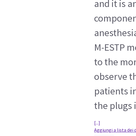
and it is a
component
anesthesi
M-ESTP mo
to the mon
observe th
patients in
the plugs 
[...]
Aggiungi a lista dei 