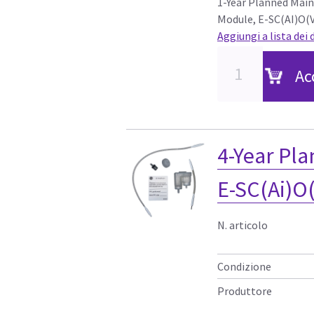
1-Year Planned Mai
Module, E-SC(AI)O(V
Aggiungi a lista dei 
Ac
4-Year Pl
E-SC(Ai)O
N. articolo
Condizione
Produttore