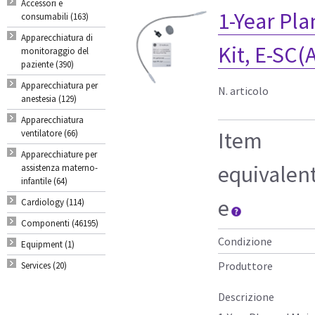
Accessori e
1-Year Pl
consumabili (163)
Apparecchiatura di
Kit, E-SC(
monitoraggio del
paziente (390)
Apparecchiatura per
N. articolo
anestesia (129)
Apparecchiatura
Item
ventilatore (66)
Apparecchiature per
equivalen
assistenza materno-
infantile (64)
e
Cardiology (114)
Componenti (46195)
Condizione
Equipment (1)
Produttore
Services (20)
Descrizione