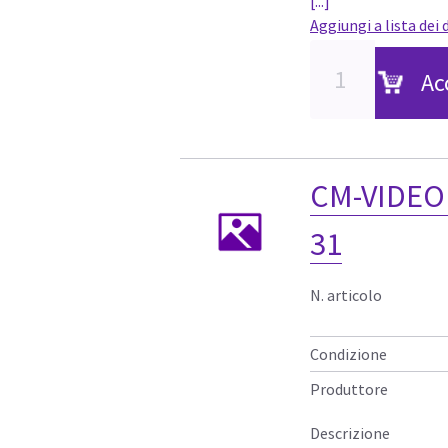
[...]
Aggiungi a lista dei 
Ac
CM-VIDEO
31
N. articolo
Condizione
Produttore
Descrizione