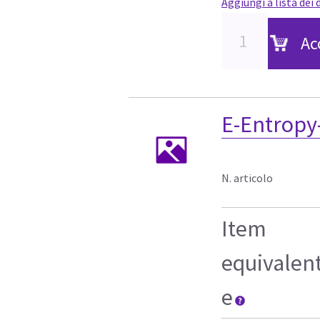
Aggiungi a lista dei 
Ac
E-Entropy-
N. articolo
Item
equivalen
e