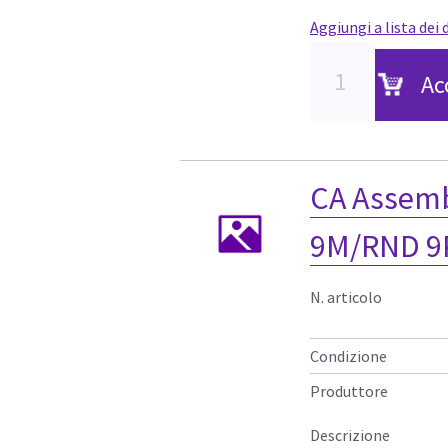
Aggiungi a lista dei 
Ac
CA Assem
9M/RND 9
N. articolo
Condizione
Produttore
Descrizione