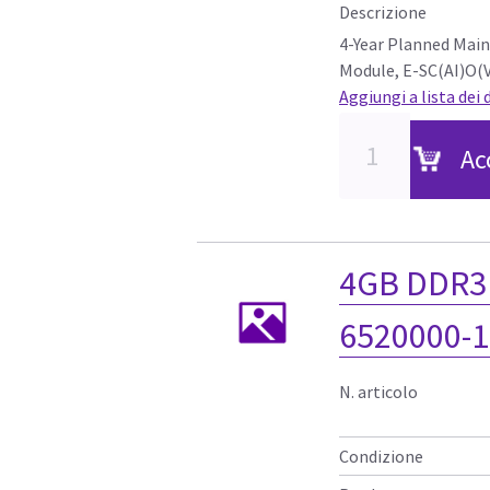
Descrizione
4-Year Planned Mai
Module, E-SC(AI)O(V
Aggiungi a lista dei 
Ac
4GB DDR3
6520000-
N. articolo
Condizione