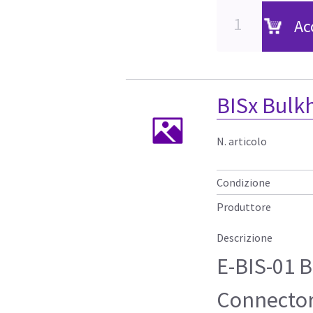
Ac
BISx Bulk
N. articolo
Condizione
Produttore
Descrizione
E-BIS-01 
Connecto