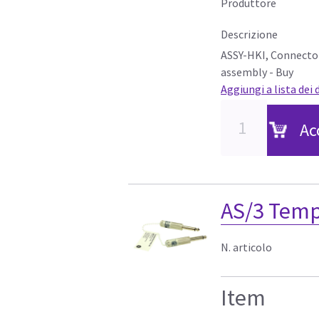
Produttore
Descrizione
ASSY-HKI, Connector
assembly - Buy
Aggiungi a lista dei 
Ac
AS/3 Temp
N. articolo
Item