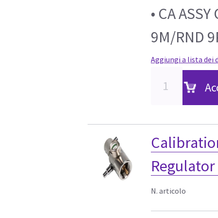
• CA ASS
9M/RND 9
Aggiungi a lista dei 
Ac
Calibrati
Regulator
N. articolo