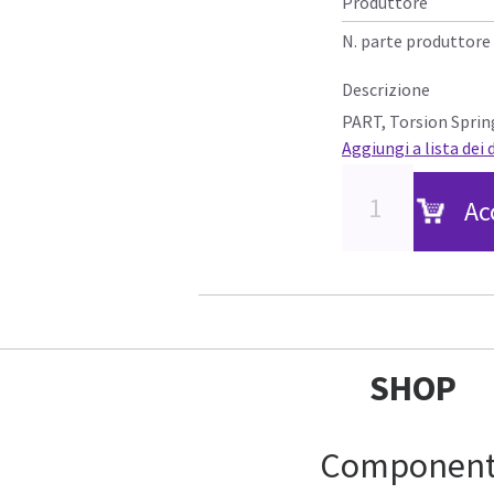
Produttore
N. parte produttore
Descrizione
PART, Torsion Sprin
Aggiungi a lista dei 
Ac
SHOP
Component