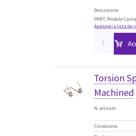
Descrizione
PART, Module Casing
Aggiungi a lista dei 
Ac
Torsion Sp
Machined
N. articolo
Condizione