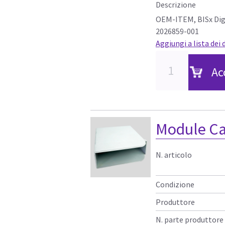
Descrizione
OEM-ITEM, BISx Digi
2026859-001
Aggiungi a lista dei 
Ac
Module Ca
N. articolo
Condizione
Produttore
N. parte produttore