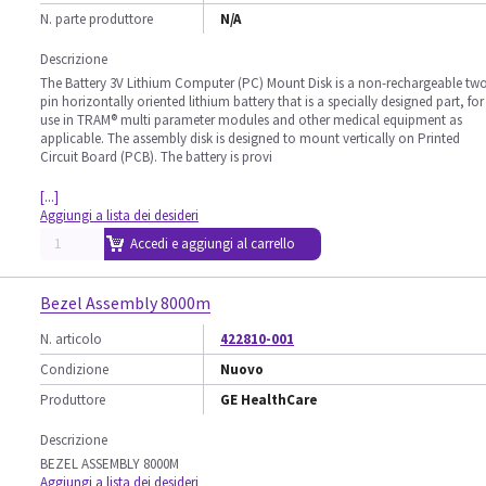
N. parte produttore
N/A
Descrizione
The Battery 3V Lithium Computer (PC) Mount Disk is a non-rechargeable tw
pin horizontally oriented lithium battery that is a specially designed part, for
use in TRAM® multi parameter modules and other medical equipment as
applicable. The assembly disk is designed to mount vertically on Printed
Circuit Board (PCB). The battery is provi
[...]
Aggiungi a lista dei desideri
Accedi e aggiungi al carrello
Bezel Assembly 8000m
N. articolo
422810-001
Condizione
Nuovo
Produttore
GE HealthCare
Descrizione
BEZEL ASSEMBLY 8000M
Aggiungi a lista dei desideri