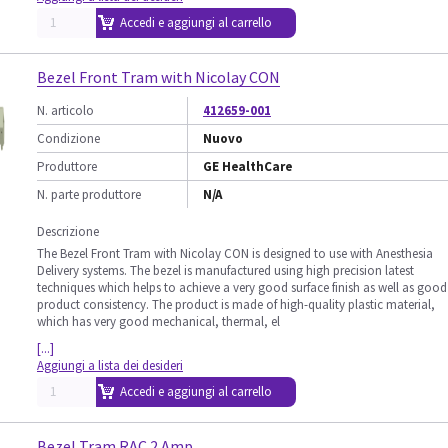
Accedi e aggiungi al carrello
Bezel Front Tram with Nicolay CON
N. articolo
412659-001
Condizione
Nuovo
Produttore
GE HealthCare
N. parte produttore
N/A
Descrizione
The Bezel Front Tram with Nicolay CON is designed to use with Anesthesia
Delivery systems. The bezel is manufactured using high precision latest
techniques which helps to achieve a very good surface finish as well as good
product consistency. The product is made of high-quality plastic material,
which has very good mechanical, thermal, el
[...]
Aggiungi a lista dei desideri
Accedi e aggiungi al carrello
Bezel Tram RAC 2 Amp