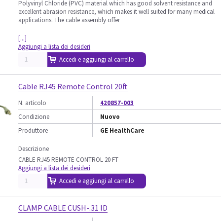
Polyvinyl Chloride (PVC) material which has good solvent resistance and
excellent abrasion resistance, which makes it well suited for many medical
applications. The cable assembly offer
[...]
Aggiungi a lista dei desideri
Accedi e aggiungi al carrello
Cable RJ45 Remote Control 20ft
N. articolo
420857-003
Condizione
Nuovo
Produttore
GE HealthCare
Descrizione
CABLE RJ45 REMOTE CONTROL 20 FT
Aggiungi a lista dei desideri
Accedi e aggiungi al carrello
CLAMP CABLE CUSH-.31 ID