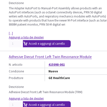
Descrizione
The Adapter AutoPort to Manual-Port Assembly allows products with an
AutoPort interfaces (such as octanet connectivity devices, PRN 50 digital
writers with AutoPorts, and respiratory mechanics modules with AutoPorts)
to operate with products that have the newer M-Port interface (such as Solar
8000M patient monitor, PRN 50-M digital wri
[...]
Aggiungi a lista dei desideri
Accedi e aggiungi al carrello
Adhesive Diecut Front Left Twin Resonance Module
N. articolo
415098-002
Condizione
Nuovo
Produttore
GE HealthCare
Descrizione
Adhesive Diecut Front Left Twin Resonance Module (TRM)
Aggiungi a lista dei desideri
Accedi e aggiungi al carrello