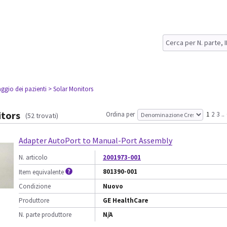
ggio dei pazienti
> Solar Monitors
itors
Ordina per
1
2
3
..
(52 trovati)
Adapter AutoPort to Manual-Port Assembly
N. articolo
2001973-001
801390-001
Item equivalente
Condizione
Nuovo
Produttore
GE HealthCare
N. parte produttore
N/A