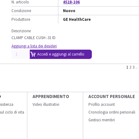
N. articolo
4528-106
Condizione
Nuovo
Produttore
GE HealthCare
Descrizione
CLAMP CABLE CUSH-.31 ID
Aggiungi a lista dei desideri
Accedi e aggiungi al carrello
1
2
3
..
O
APPRENDIMENTO
ACCOUNT PERSONALE
sistenza
Video illustrativi
Profilo account
ul ciclo di vita
Cronologia ordini personali
Gestisci membri