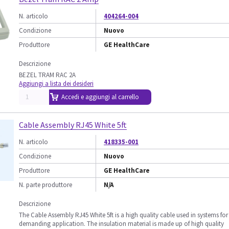
N. articolo
404264-004
Condizione
Nuovo
Produttore
GE HealthCare
Descrizione
BEZEL TRAM RAC 2A
Aggiungi a lista dei desideri
Accedi e aggiungi al carrello
Cable Assembly RJ45 White 5ft
N. articolo
418335-001
Condizione
Nuovo
Produttore
GE HealthCare
N. parte produttore
N/A
Descrizione
The Cable Assembly RJ45 White 5ft is a high quality cable used in systems for
demanding application. The insulation material is made up of high quality