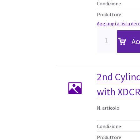
Condizione
Produttore
Aggiungi a lista dei 
Ac
2nd Cylin
with XDC
N. articolo
Condizione
Produttore