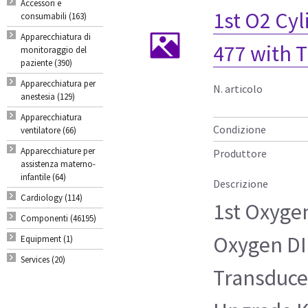
Accessori e
1st O2 Cy
consumabili (163)
Apparecchiatura di
477 with 
monitoraggio del
paziente (390)
Apparecchiatura per
N. articolo
anestesia (129)
Apparecchiatura
Condizione
ventilatore (66)
Apparecchiature per
Produttore
assistenza materno-
infantile (64)
Descrizione
Cardiology (114)
1st Oxyge
Componenti (46195)
Oxygen DI
Equipment (1)
Services (20)
Transduce