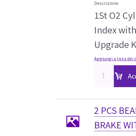
Descrizione
1St O2 Cy
Index wit
Upgrade K
Aggiungi a lista dei 
Ac
2 PCS BE
BRAKE WI