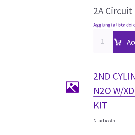
2A Circuit
Aggiungi a lista dei 
Ac
2ND CYLI
N2O W/XD
KIT
N. articolo