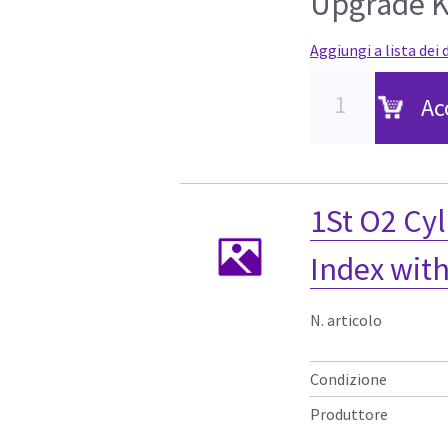
Upgrade K
Aggiungi a lista dei 
Ac
1St O2 Cy
Index wit
N. articolo
Condizione
Produttore