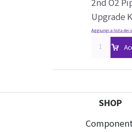
2nd O2 Pip
Upgrade K
Aggiungi a lista dei 
Ac
SHOP
Component