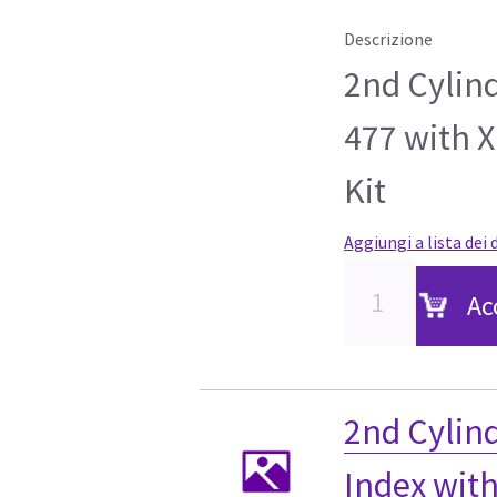
Descrizione
2nd Cylin
477 with 
Kit
Aggiungi a lista dei 
Ac
2nd Cylin
Index wit