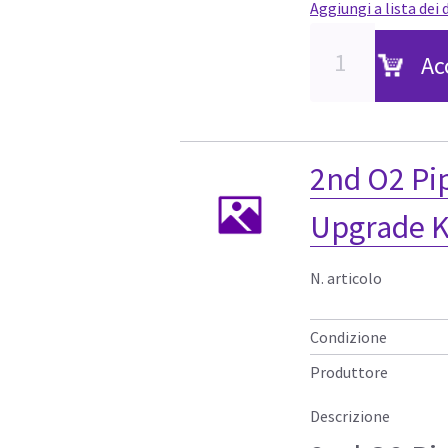
Aggiungi a lista dei 
Ac
2nd O2 Pip
Upgrade K
N. articolo
Condizione
Produttore
Descrizione