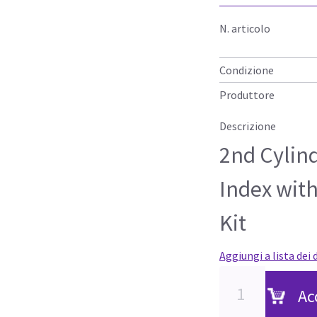
N. articolo
Condizione
Produttore
Descrizione
2nd Cylin
Index wit
Kit
Aggiungi a lista dei 
Ac