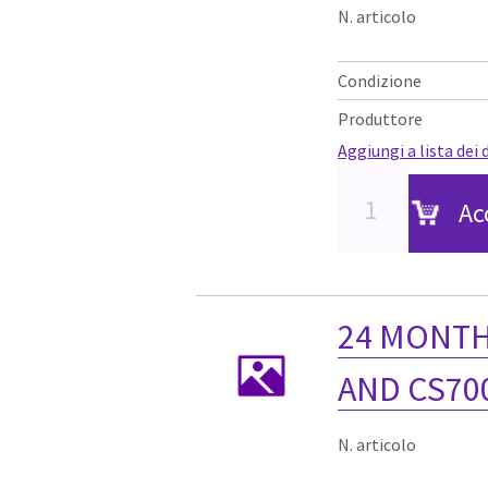
N. articolo
Condizione
Produttore
Aggiungi a lista dei 
Ac
24 MONTH
AND CS70
N. articolo