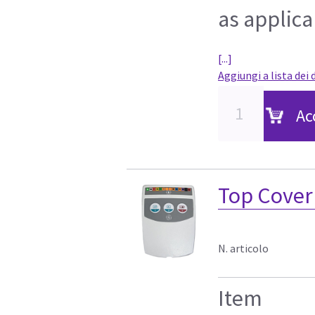
as applica
[...]
Aggiungi a lista dei 
Ac
Top Cover
N. articolo
Item