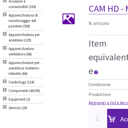
Accessori e
CAM HD -
consumabili (163)
Apparecchiatura di
monitoraggio del
N. articolo
paziente (390)
Apparecchiatura per
anestesia (129)
Item
Apparecchiatura
equivalen
ventilatore (66)
Apparecchiature per
e
assistenza materno-
infantile (64)
Cardiology (114)
Condizione
Componenti (46195)
Produttore
Equipment (1)
Aggiungi a lista dei 
Services (20)
Ac