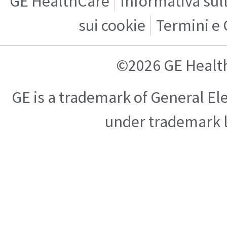
GE HealthCare
Informativa sul
sui cookie
Termini e 
©2026 GE Healt
GE is a trademark of General E
under trademark l