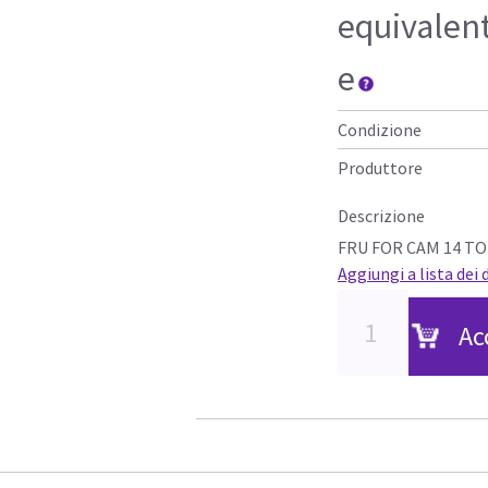
equivalen
e
Condizione
Produttore
Descrizione
FRU FOR CAM 14 T
Aggiungi a lista dei 
Ac