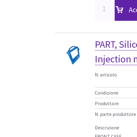
Ac
PART, Sili
Injection
N. articolo
Condizione
Produttore
N. parte produttore
Descrizione
FRONT CASE