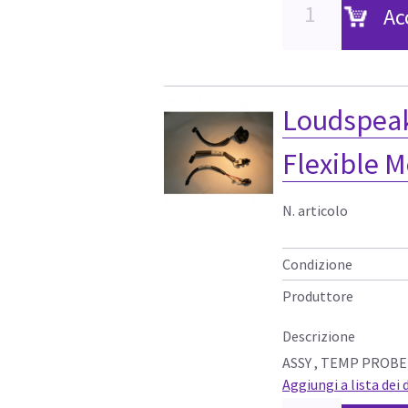
Ac
Loudspeak
Flexible M
N. articolo
Condizione
Produttore
Descrizione
ASSY , TEMP PROBE
Aggiungi a lista dei 