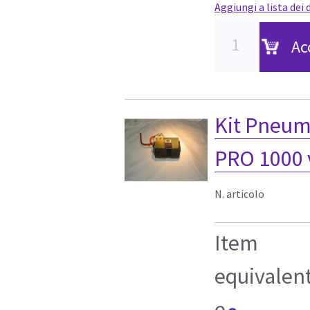
Aggiungi a lista dei 
Ac
Kit Pneum
PRO 1000 
N. articolo
Item
equivalen
e