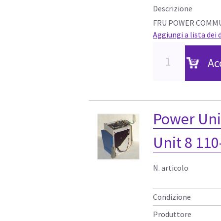
Descrizione
FRU POWER COMMU
Aggiungi a lista dei 
Ac
Power Uni
Unit 8 11
N. articolo
Condizione
Produttore