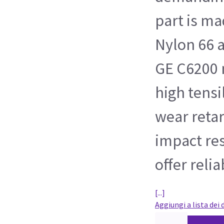
part is ma
Nylon 66 
GE C6200 
high tensi
wear reta
impact re
offer reli
[...]
Aggiungi a lista dei 