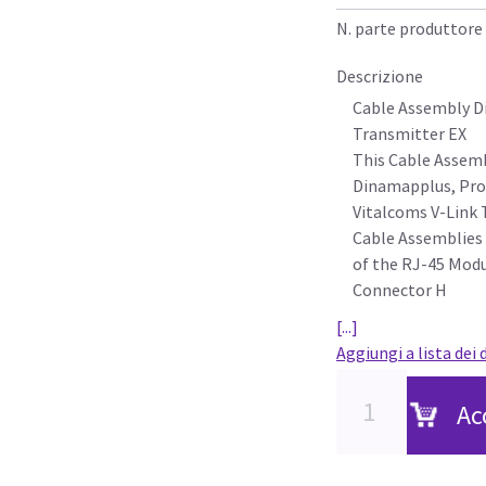
N. parte produttore
Descrizione
Cable Assembly D
Transmitter EX
This Cable Assemb
Dinamapplus, Pro
Vitalcoms V-Link
Cable Assemblies 
of the RJ-45 Modu
Connector H
[...]
Aggiungi a lista dei 
Ac