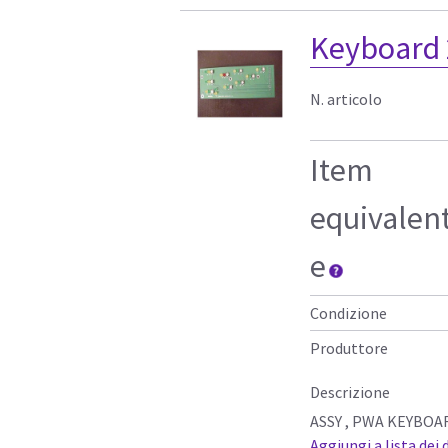
Keyboard 
N. articolo
Item
equivalen
e
Condizione
Produttore
Descrizione
ASSY , PWA KEYBOA
Aggiungi a lista dei 