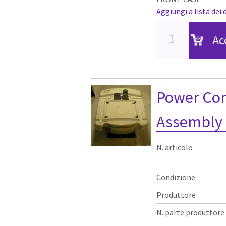
Aggiungi a lista dei 
Ac
Power Co
Assembly
N. articolo
Condizione
Produttore
N. parte produttore