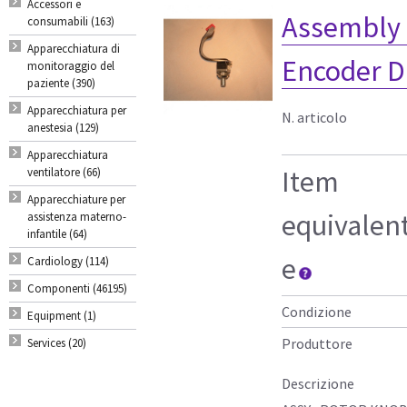
Accessori e
Assembly 
consumabili (163)
Apparecchiatura di
Encoder 
monitoraggio del
paziente (390)
Apparecchiatura per
N. articolo
anestesia (129)
Apparecchiatura
Item
ventilatore (66)
Apparecchiature per
equivalen
assistenza materno-
infantile (64)
e
Cardiology (114)
Componenti (46195)
Condizione
Equipment (1)
Produttore
Services (20)
Descrizione