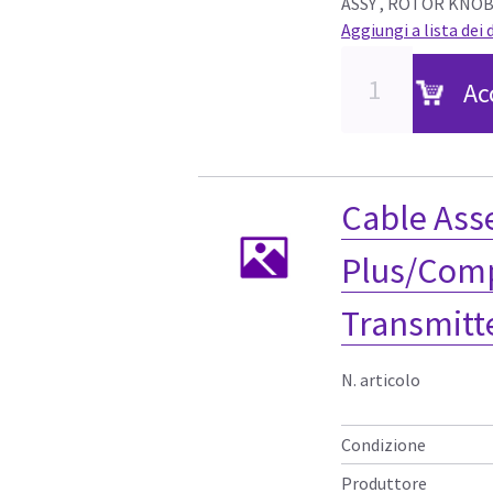
ASSY , ROTOR KNOB
Aggiungi a lista dei 
Ac
Cable As
Plus/Comp
Transmitt
N. articolo
Condizione
Produttore