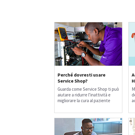
Perché dovresti usare
A
Service Shop?
H
Guarda come Service Shop ti può
M
aiutare a ridurre l’inattività e
d
migliorare la cura al paziente
a