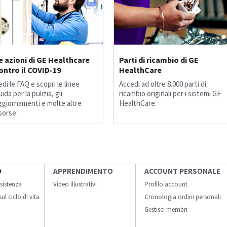
e azioni di GE Healthcare
Parti di ricambio di GE
ontro il COVID-19
HealthCare
edi le FAQ e scopri le linee
Accedi ad oltre 8.000 parti di
ida per la pulizia, gli
ricambio originali per i sistemi GE
ggiornamenti e molte altre
HealthCare.
isorse.
O
APPRENDIMENTO
ACCOUNT PERSONALE
sistenza
Video illustrativi
Profilo account
ul ciclo di vita
Cronologia ordini personali
Gestisci membri