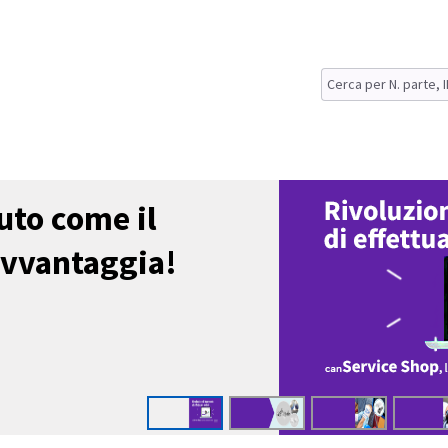
uto come il
avvantaggia!