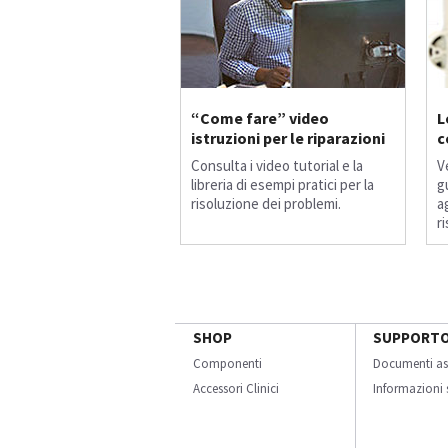
“Come fare” video
L
istruzioni per le riparazioni
c
Consulta i video tutorial e la
V
libreria di esempi pratici per la
gu
risoluzione dei problemi.
a
r
SHOP
SUPPORT
Componenti
Documenti as
Accessori Clinici
Informazioni s