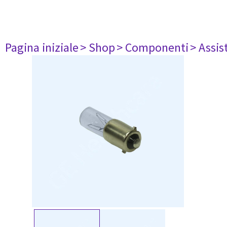
Pagina iniziale
> Shop
> Componenti
> Assis