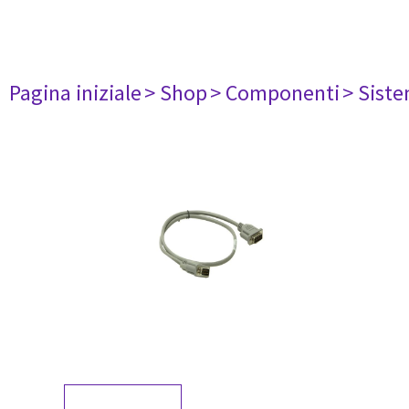
Pagina iniziale
> Shop
> Componenti
> Siste