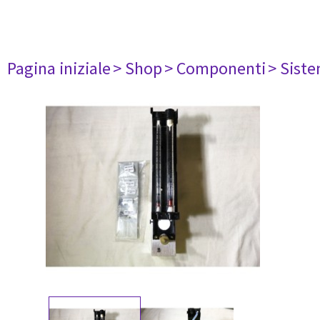
Pagina iniziale
> Shop
> Componenti
> Siste