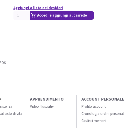
Aggiungi a lista dei desideri
Accedi e aggiungi al carrello
MPOS
O
APPRENDIMENTO
ACCOUNT PERSONALE
sistenza
Video illustrativi
Profilo account
ul ciclo di vita
Cronologia ordini personali
Gestisci membri