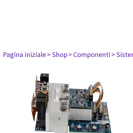
Pagina iniziale
> Shop
> Componenti
> Siste