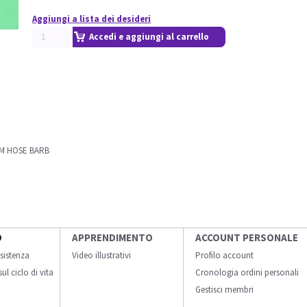
Aggiungi a lista dei desideri
Accedi e aggiungi al carrello
MM HOSE BARB
O
APPRENDIMENTO
ACCOUNT PERSONALE
sistenza
Video illustrativi
Profilo account
ul ciclo di vita
Cronologia ordini personali
Gestisci membri