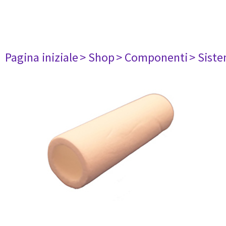
Pagina iniziale
> Shop
> Componenti
> Siste