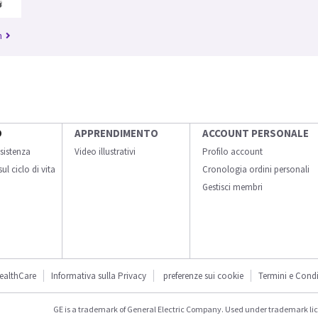
n
O
APPRENDIMENTO
ACCOUNT PERSONALE
sistenza
Video illustrativi
Profilo account
ul ciclo di vita
Cronologia ordini personali
Gestisci membri
ealthCare
Informativa sulla Privacy
preferenze sui cookie
Termini e Condi
GE is a trademark of General Electric Company. Used under trademark li