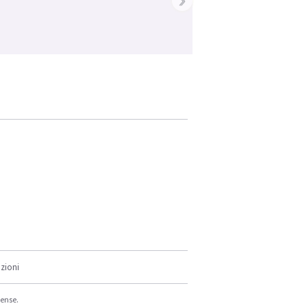
zioni
cense.