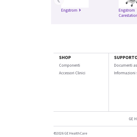
Engstrom
Engstrom
Carestatio
SHOP
SUPPORT
Componenti
Documenti as
Accessori Clinici
Informazioni s
GE H
©2026 GE HealthCare