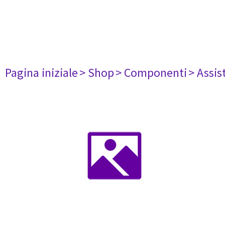
Pagina iniziale
> Shop
> Componenti
> Assis