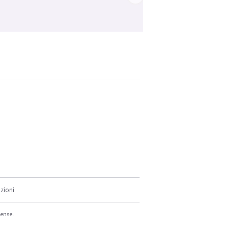
zioni
cense.