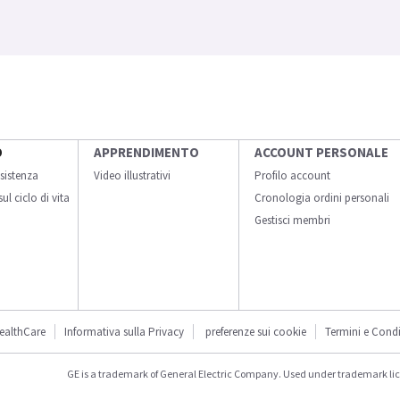
O
APPRENDIMENTO
ACCOUNT PERSONALE
sistenza
Video illustrativi
Profilo account
ul ciclo di vita
Cronologia ordini personali
Gestisci membri
ealthCare
Informativa sulla Privacy
preferenze sui cookie
Termini e Condi
GE is a trademark of General Electric Company. Used under trademark li