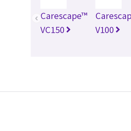
Carescape™
Caresca
‹
VC150
V100