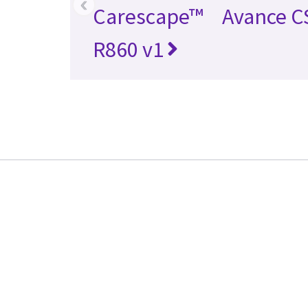
‹
Carescape™
Avance C
R860 v1