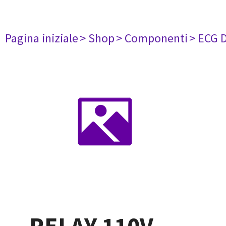
Pagina iniziale
> Shop
> Componenti
> ECG 
RELAY 110V