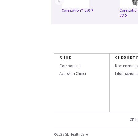
Carestation™ 850
Carestatio
V2
SHOP
SUPPORT
Componenti
Documenti as
Accessori Clinici
Informazioni s
GE H
©2026 GE HealthCare