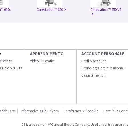
n™ 650c
Carestation™ 650
Carestation™ 650 V2
O
APPRENDIMENTO
ACCOUNT PERSONALE
sistenza
Video illustrativi
Profilo account
ul ciclo di vita
Cronologia ordini personali
Gestisci membri
ealthCare
Informativa sulla Privacy
preferenze sui cookie
Termini e Condi
GE is a trademark of General Electric Company. Used under trademark li