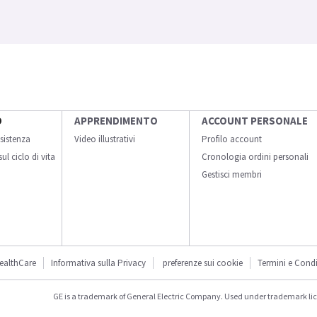
O
APPRENDIMENTO
ACCOUNT PERSONALE
sistenza
Video illustrativi
Profilo account
ul ciclo di vita
Cronologia ordini personali
Gestisci membri
ealthCare
Informativa sulla Privacy
preferenze sui cookie
Termini e Condi
GE is a trademark of General Electric Company. Used under trademark li