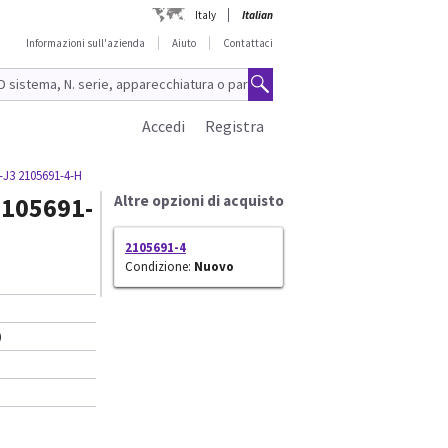
Italy
Italian
Informazioni sull'azienda
Aiuto
Contattaci
Accedi
Registra
-J3 2105691-4-H
2105691-
Altre opzioni di acquisto
2105691-4
Condizione:
Nuovo
)