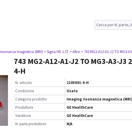
 risonanza magnetica (MRI)
> Signa HD 1.5T
> Altro
> 743 MG2-A12-A1-J2 TO MG3-A3
743 MG2-A12-A1-J2 TO MG3-A3-J3 
4-H
N. articolo
2105691-4-H
Condizione
Usato
Categoria prodotto
Imaging risonanza magnetica (MRI
Produttore
GE HealthCare
Venditore
GE HealthCare
N. parte produttore
N/A