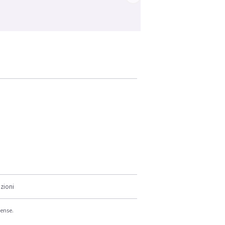
zioni
cense.