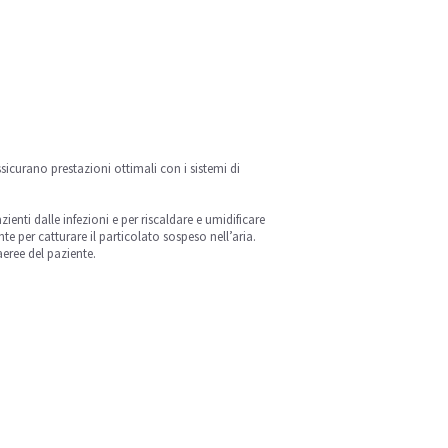
ssicurano prestazioni ottimali con i sistemi di
zienti dalle infezioni e per riscaldare e umidificare
nte per catturare il particolato sospeso nell’aria.
aeree del paziente.