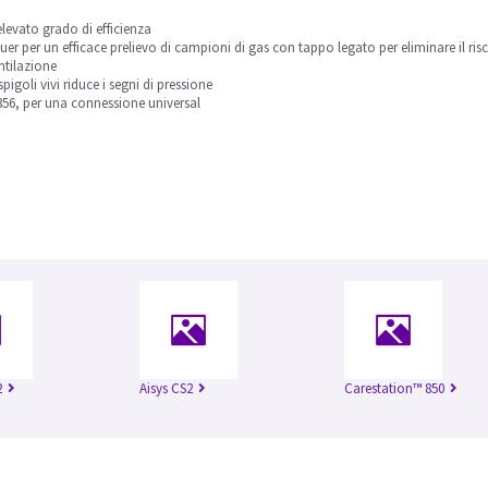
 elevato grado di efficienza
Luer per un efficace prelievo di campioni di gas con tappo legato per eliminare il r
entilazione
goli vivi riduce i segni di pressione
356, per una connessione universal
2
Aisys CS2
Carestation™ 850