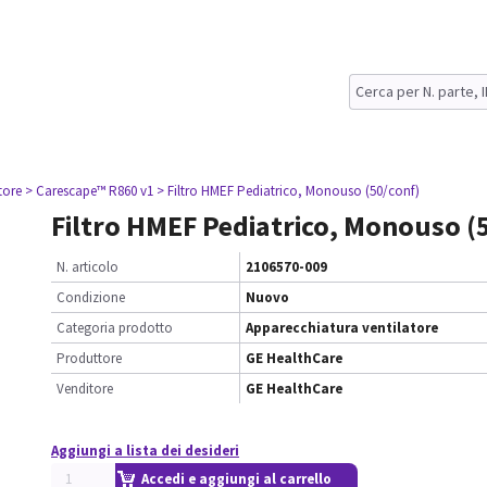
tore
> Carescape™ R860 v1
> Filtro HMEF Pediatrico, Monouso (50/conf)
Filtro HMEF Pediatrico, Monouso (
N. articolo
2106570-009
Condizione
Nuovo
Categoria prodotto
Apparecchiatura ventilatore
Produttore
GE HealthCare
Venditore
GE HealthCare
Aggiungi a lista dei desideri
Accedi e aggiungi al carrello