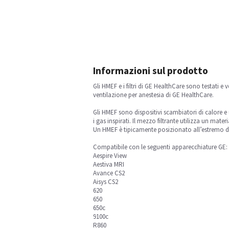
Informazioni sul prodotto
Gli HMEF e i filtri di GE HealthCare sono testati e
ventilazione per anestesia di GE HealthCare.
Gli HMEF sono dispositivi scambiatori di calore e um
i gas inspirati. Il mezzo filtrante utilizza un mate
Un HMEF è tipicamente posizionato all’estremo del 
Compatibile con le seguenti apparecchiature GE:
Aespire View
Aestiva MRI
Avance CS2
Aisys CS2
620
650
650c
9100c
R860