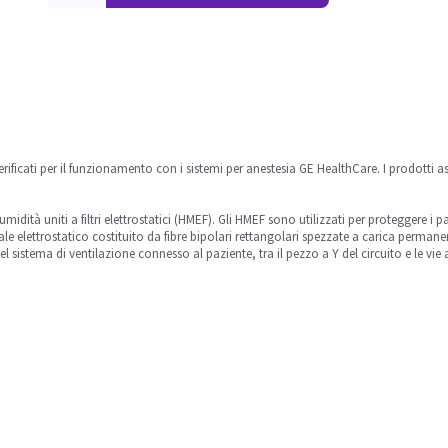
 verificati per il funzionamento con i sistemi per anestesia GE HealthCare. I prodotti a
idità uniti a filtri elettrostatici (HMEF). Gli HMEF sono utilizzati per proteggere i pa
riale elettrostatico costituito da fibre bipolari rettangolari spezzate a carica permane
sistema di ventilazione connesso al paziente, tra il pezzo a Y del circuito e le vie 