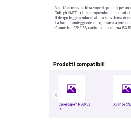
• Varietà di mezzi di filtrazione disponibili per un
• Tutti gli HMEF e i filtri comprendono una porta 
• Il design leggero riduce l’attrito sul sistema di v
• La forma tondeggiante ed ergonomica priva di spi
• Connettori 22M/15F, conformi alla norma ISO 5
Prodotti compatibili
‹
Carescape™ R860 v1
Avance CS