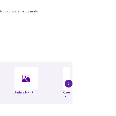
ischio posizionamento errato
›
Aestiva MRI
Carestation™ 650c
Ca