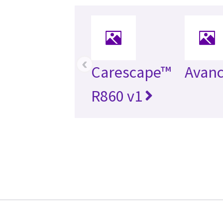
‹
Carescape™
Avanc
R860 v1