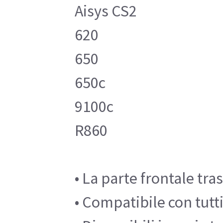
Aisys CS2
620
650
650c
9100c
R860
• La parte frontale tr
• Compatibile con tutt