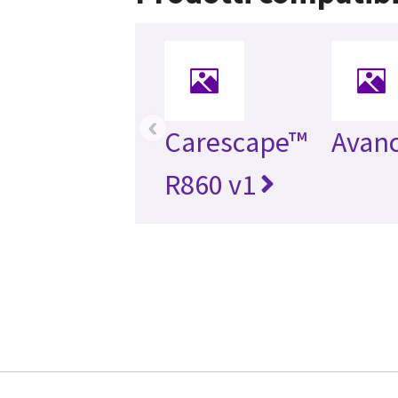
‹
Carescape™
Avan
R860 v1