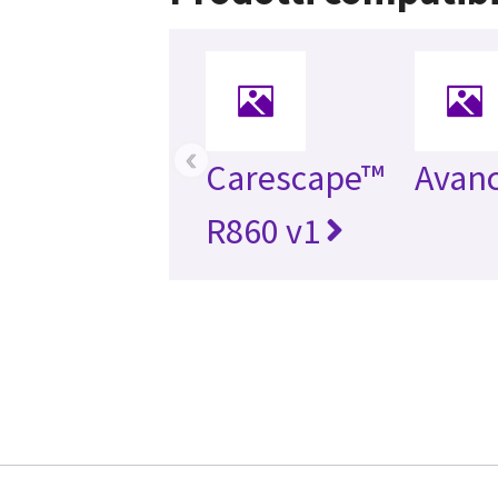
‹
Carescape™
Avan
R860 v1